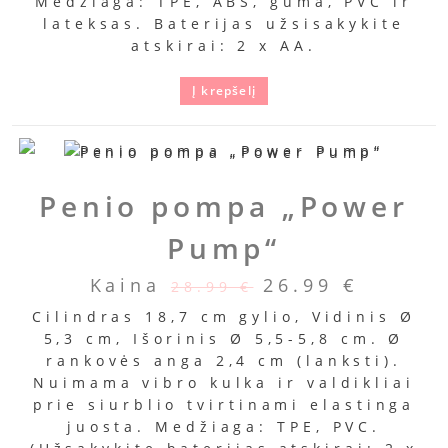
Medžiaga: TPE, ABS, guma, PVC ir
lateksas. Baterijas užsisakykite
atskirai: 2 x AA.
Į krepšelį
Penio pompa „Power
Pump“
Kaina
26.99
€
28.99
€
Cilindras 18,7 cm gylio, Vidinis Ø
5,3 cm, Išorinis Ø 5,5-5,8 cm. Ø
rankovės anga 2,4 cm (lanksti).
Nuimama vibro kulka ir valdikliai
prie siurblio tvirtinami elastinga
juosta. Medžiaga: TPE, PVC.