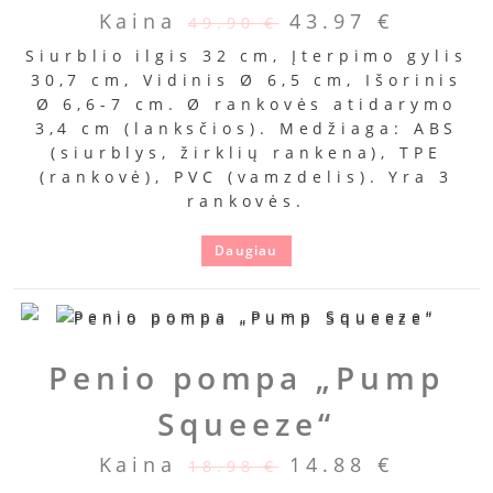
Kaina
43.97
€
49.90
€
Siurblio ilgis 32 cm, Įterpimo gylis
30,7 cm, Vidinis Ø 6,5 cm, Išorinis
Ø 6,6-7 cm. Ø rankovės atidarymo
3,4 cm (lanksčios). Medžiaga: ABS
(siurblys, žirklių rankena), TPE
(rankovė), PVC (vamzdelis). Yra 3
rankovės.
Daugiau
Penio pompa „Pump
Squeeze“
Kaina
14.88
€
18.98
€