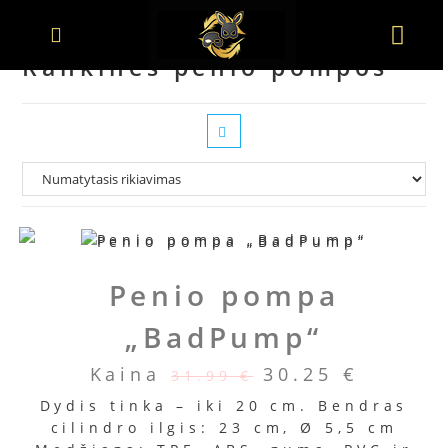
Rankinės penio pompos
Penio pompa
„BadPump“
Kaina
30.25
€
31.99
€
Dydis tinka – iki 20 cm. Bendras
cilindro ilgis: 23 cm, Ø 5,5 cm