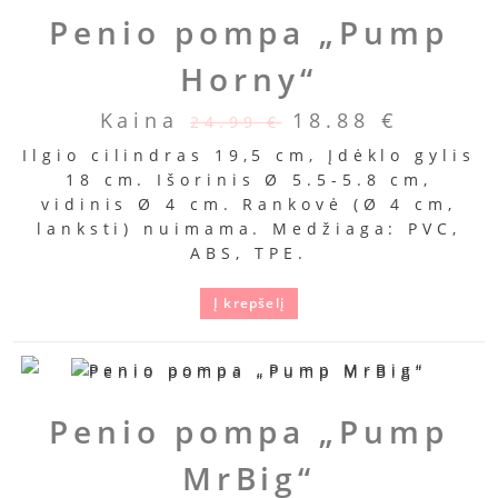
Penio pompa „Pump
Horny“
Kaina
18.88
€
24.99
€
Ilgio cilindras 19,5 cm, Įdėklo gylis
18 cm. Išorinis Ø 5.5-5.8 cm,
vidinis Ø 4 cm. Rankovė (Ø 4 cm,
lanksti) nuimama. Medžiaga: PVC,
ABS, TPE.
Į krepšelį
Penio pompa „Pump
MrBig“