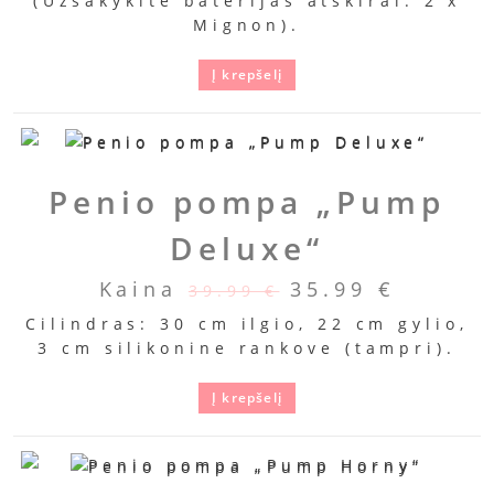
(Užsakykite baterijas atskirai: 2 x
Mignon).
Į krepšelį
Penio pompa „Pump
Deluxe“
Kaina
35.99
€
39.99
€
Cilindras: 30 cm ilgio, 22 cm gylio,
3 cm silikonine rankove (tampri).
Į krepšelį