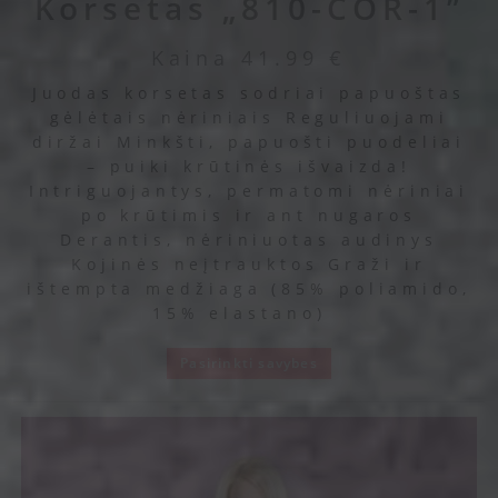
Korsetas „810-COR-1”
Kaina
41.99
€
Juodas korsetas sodriai papuoštas
gėlėtais nėriniais Reguliuojami
diržai Minkšti, papuošti puodeliai
– puiki krūtinės išvaizda!
Intriguojantys, permatomi nėriniai
po krūtimis ir ant nugaros
Derantis, nėriniuotas audinys
Kojinės neįtrauktos Graži ir
ištempta medžiaga (85% poliamido,
15% elastano)
Pasirinkti savybes