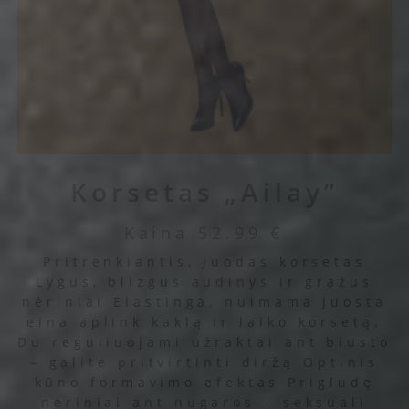
Korsetas „Ailay”
Kaina
52.99
€
Pritrenkiantis, juodas korsetas
Lygus, blizgus audinys ir gražūs
nėriniai Elastinga, nuimama juosta
eina aplink kaklą ir laiko korsetą.
Du reguliuojami užraktai ant biusto
– galite pritvirtinti diržą Optinis
kūno formavimo efektas Prigludę
nėriniai ant nugaros – seksuali