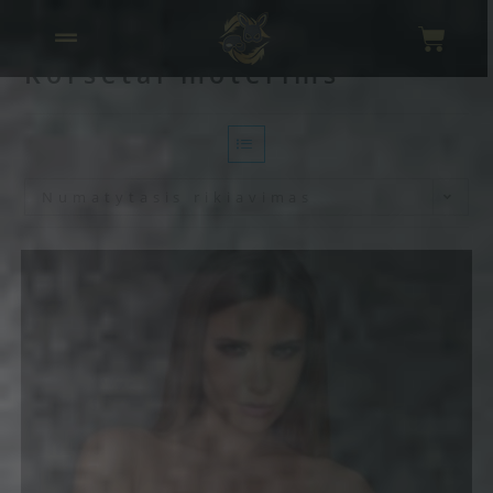
Korsetai moterims
Numatytasis rikiavimas