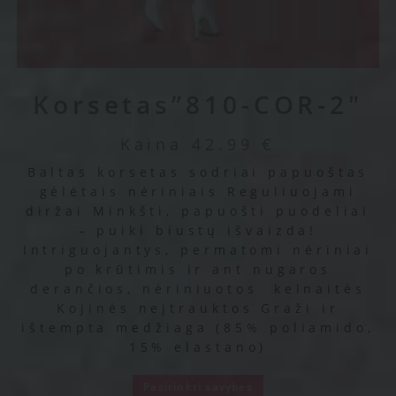
Korsetas”810-COR-2″
Kaina
42.99
€
Baltas korsetas sodriai papuoštas
gėlėtais nėriniais Reguliuojami
diržai Minkšti, papuošti puodeliai
– puiki biustų išvaizda!
Intriguojantys, permatomi nėriniai
po krūtimis ir ant nugaros
derančios, nėriniuotos kelnaitės
Kojinės neįtrauktos Graži ir
ištempta medžiaga (85% poliamido,
15% elastano)
Pasirinkti savybes