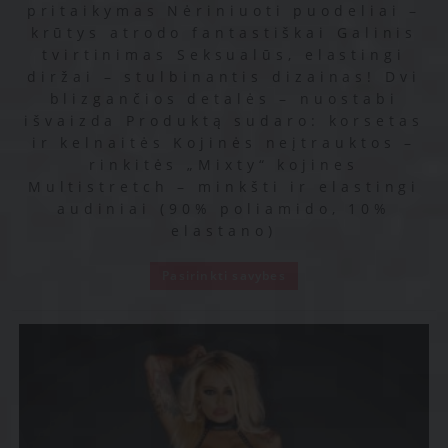
pritaikymas Nėriniuoti puodeliai –
krūtys atrodo fantastiškai Galinis
tvirtinimas Seksualūs, elastingi
diržai – stulbinantis dizainas! Dvi
blizgančios detalės – nuostabi
išvaizda Produktą sudaro: korsetas
ir kelnaitės Kojinės neįtrauktos –
rinkitės „Mixty“ kojines
Multistretch – minkšti ir elastingi
audiniai (90% poliamido, 10%
elastano)
Pasirinkti savybes