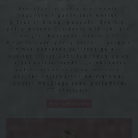
Korsetas su gėlių ornamentu
papuoštais gardeliais Kaklas,
pilvas ir klubai papuošti švelniu,
gėlių motyvu Gundanti gili iškirptė
baigta skoningais nėriniais!
Reguliuojami pečių diržai – puikiai
tinka Korsetas surištas gale –
puikiai tinka! Subtilus lygus galas
su permatoma medžiaga Aksomine
aplikacija ir skoningi nėriniai
Kojinės neįtrauktos Permatoma,
lanksti medžiaga (94% poliamido,
6% elastano)
Pasirinkti savybes