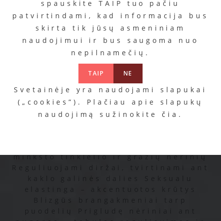
spauskite TAIP tuo pačiu
patvirtindami, kad informacija bus
skirta tik jūsų asmeniniam
naudojimui ir bus saugoma nuo
nepilnamečių.
TAIP
NE
Svetainėje yra naudojami slapukai
(„cookies”). Plačiau apie slapukų
Korsetas”838-COR-3″
naudojimą sužinokite
čia
.
Kaina
29.99
€
Kaitinantis korsetas, pagamintas iš
minkšto tinklelio ir gražių nėrinių
Reguliuojami diržai, tvirtinami ant
kaklo galinės dalies Seksualu
elastinga – akcentuotos krūtys
Blizgūs brangakmeniai tarp
puodelių Prigludę nėriniai ant