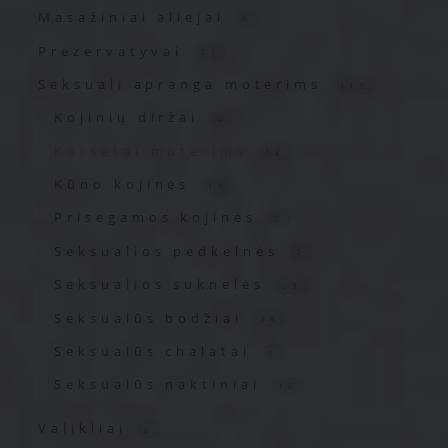
Masažiniai aliejai
9
Prezervatyvai
21
Seksuali apranga moterims
117
Kojinių diržai
4
Korsetai moterims
12
Kūno kojinės
19
Prisegamos kojinės
5
Seksualios pėdkelnės
2
Seksualios suknelės
23
Seksualūs bodžiai
38
Seksualūs chalatai
1
Seksualūs naktiniai
16
Valikliai
6