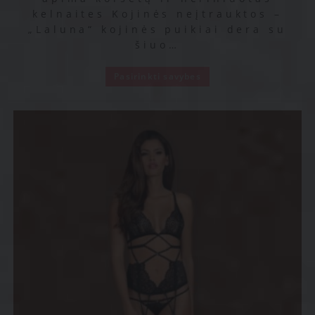
kelnaites Kojinės neįtrauktos –
„Laluna“ kojinės puikiai dera su
šiuo…
Pasirinkti savybes