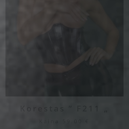
Korestas ” F211 „
Kaina
59.00
€