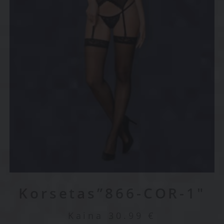
Korsetas”866-COR-1″
Kaina
30.99
€