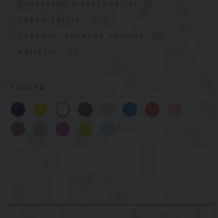
Prostatos masažuokliai
5
Sekso žaislai
27
Seksuali apranga vyrams
13
Valikliai
5
Spalva