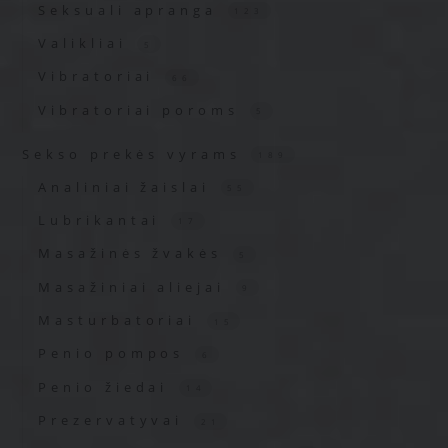
Seksuali apranga
123
Valikliai
5
Vibratoriai
66
Vibratoriai poroms
5
Sekso prekės vyrams
189
Analiniai žaislai
55
Lubrikantai
17
Masažinės žvakės
5
Masažiniai aliejai
9
Masturbatoriai
15
Penio pompos
6
Penio žiedai
14
Prezervatyvai
21