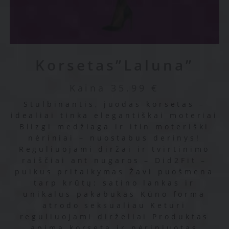
Korsetas”Laluna”
Kaina
35.99
€
Stulbinantis, juodas korsetas –
idealiai tinka elegantiškai moteriai
Blizgi medžiaga ir itin moteriški
nėriniai – nuostabus derinys!
Reguliuojami diržai ir tvirtinimo
raiščiai ant nugaros – Did2Fit –
puikus pritaikymas Žavi puošmena
tarp krūtų: satino lankas ir
unikalus pakabukas Kūno forma
atrodo seksualiau Keturi
reguliuojami dirželiai Produktas
apima korsetą ir nėriniuotas