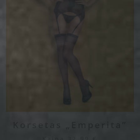
Korsetas „Emperita”
Kaina
32.99
€