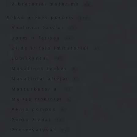
Vibratoriai moterims
63
Sekso prekės poroms
385
Analiniai žaislai
86
Bdsm ir fetišas
38
Dildo ir falo imitatoriai
31
Lubrikantai
17
Masažinės žvakės
5
Masažiniai aliejai
9
Masturbatoriai
15
Meilės rinkiniai
9
Penio pompos
7
Penio žiedai
16
Prezervatyvai
21