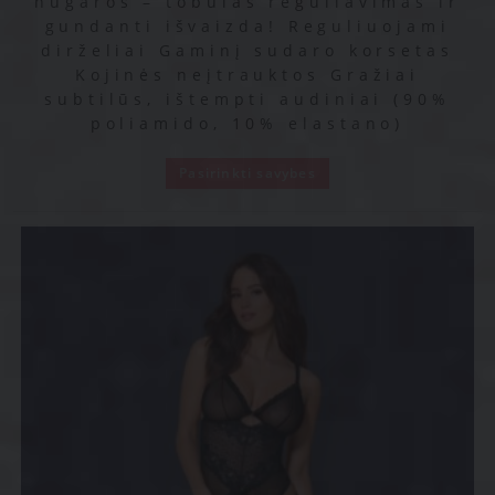
nugaros – tobulas reguliavimas ir
gundanti išvaizda! Reguliuojami
dirželiai Gaminį sudaro korsetas
Kojinės neįtrauktos Gražiai
subtilūs, ištempti audiniai (90%
poliamido, 10% elastano)
Pasirinkti savybes