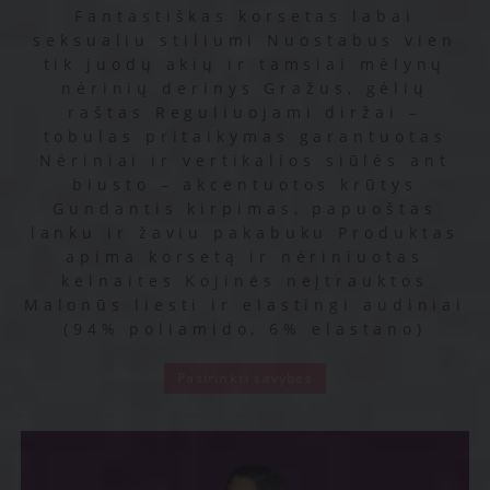
Fantastiškas korsetas labai
seksualiu stiliumi Nuostabus vien
tik juodų akių ir tamsiai mėlynų
nėrinių derinys Gražus, gėlių
raštas Reguliuojami diržai –
tobulas pritaikymas garantuotas
Nėriniai ir vertikalios siūlės ant
biusto – akcentuotos krūtys
Gundantis kirpimas, papuoštas
lanku ir žaviu pakabuku Produktas
apima korsetą ir nėriniuotas
kelnaites Kojinės neįtrauktos
Malonūs liesti ir elastingi audiniai
(94% poliamido, 6% elastano)
Pasirinkti savybes