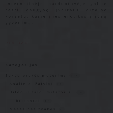
internetinėje parduotuvėje galite
rasti daugybę įvairaus dizaino
korsetų, kurie įneš erotikos į jūsų
gyvenimą.
PLAČIAU
Kategorijos
Sekso prekės moterims
314
Analiniai žaislai
77
Dildo ir falo imitatoriai
26
Lubrikantai
17
Masažinės žvakės
5