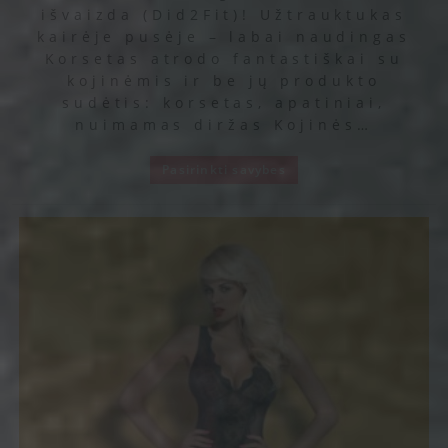
išvaizda (Did2Fit)! Užtrauktukas
kairėje pusėje – labai naudingas
Korsetas atrodo fantastiškai su
kojinėmis ir be jų produkto
sudėtis: korsetas, apatiniai,
nuimamas diržas Kojinės…
Pasirinkti savybes