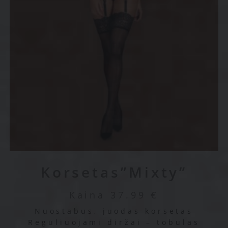
Korsetas”Mixty”
Kaina
37.99
€
Nuostabus, juodas korsetas
Reguliuojami diržai – tobulas