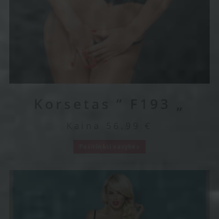
Korsetas ” F193 „
Kaina
56.99
€
Pasirinkti savybes