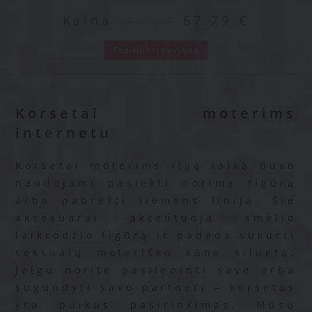
Kaina
67.79
€
75.95
€
Pasirinkti savybes
Korsetai moterims
internetu
Korsetai moterims ilgą laiką buvo
naudojami pasiekti norimą figūrą
arba pabrėžti liemens liniją. Šie
aksesuarai akcentuoja smėlio
laikrodžio figūrą ir padeda sukurti
seksualų moteriško kūno siluetą.
Jeigu norite pasilepinti save arba
sugundyti savo partnerį – korsetas
yra puikus pasirinkimas. Mūsų