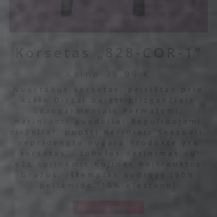
Korsetas „828-COR-1”
Kaina
39.99
€
Nuostabus korsetas, pririštas prie
kaklo Diržai baigti blizgančiais
brangakmeniais Permatomi,
nėriniuoti puodeliai Reguliuojami
dirželiai, puošti nėriniais Seksuali,
nepridengta nugara Produkte yra
korsetas – tobulas derinimas su
828 kojinėmis Kojinės neįtrauktos
Gražus, ištemptas audinys (90%
poliamido, 10% elastano)
Pasirinkti savybes