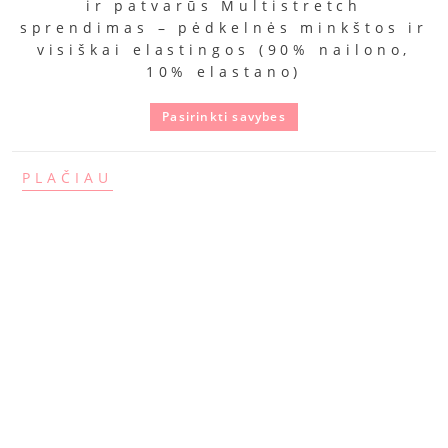
ir patvarūs Multistretch
sprendimas – pėdkelnės minkštos ir
visiškai elastingos (90% nailono,
10% elastano)
Pasirinkti savybes
PLAČIAU