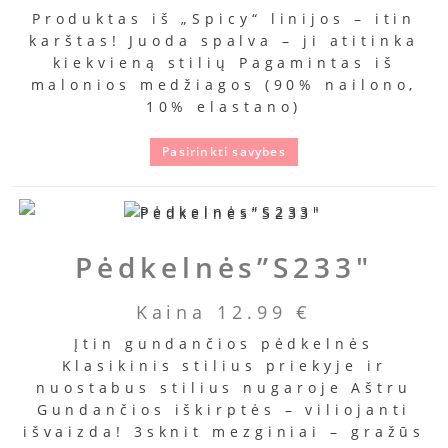
Produktas iš „Spicy“ linijos – itin
karštas! Juoda spalva – ji atitinka
kiekvieną stilių Pagamintas iš
malonios medžiagos (90% nailono,
10% elastano)
Pasirinkti savybes
Pėdkelnės”S233″
Kaina
12.99
€
Įtin gundančios pėdkelnės
Klasikinis stilius priekyje ir
nuostabus stilius nugaroje Aštru
Gundančios iškirptės – viliojanti
išvaizda! 3sknit mezginiai – gražūs