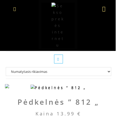
Seksualios pėdkelnės
Pėdkelnės ” 812 „
Kaina
13.99
€