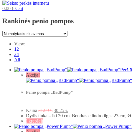
0.00
€
Cart
Rankinės penio pompos
View:
12
24
All
Peržiū
Akcija!
Penio pompa „BadPump“
Kaina
31.99
€
30.25
€
Dydis tinka – iki 20 cm. Bendras cilindro ilgis: 23 cm, 
Į krepšelį
Akcija!