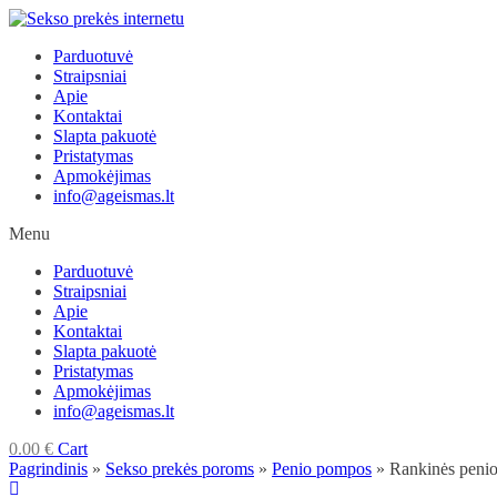
Skip
to
Parduotuvė
content
Straipsniai
Apie
Kontaktai
Slapta pakuotė
Pristatymas
Apmokėjimas
info@ageismas.lt
Menu
Parduotuvė
Straipsniai
Apie
Kontaktai
Slapta pakuotė
Pristatymas
Apmokėjimas
info@ageismas.lt
0.00
€
Cart
Pagrindinis
»
Sekso prekės poroms
»
Penio pompos
»
Rankinės peni