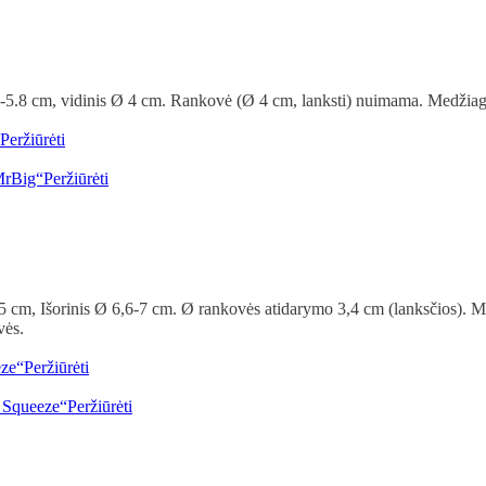
 5.5-5.8 cm, vidinis Ø 4 cm. Rankovė (Ø 4 cm, lanksti) nuimama. Medž
Peržiūrėti
Peržiūrėti
6,5 cm, Išorinis Ø 6,6-7 cm. Ø rankovės atidarymo 3,4 cm (lanksčios). M
vės.
Peržiūrėti
Peržiūrėti