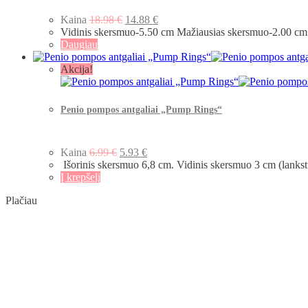
Kaina
18.98
€
14.88
€
Vidinis skersmuo-5.50 cm Mažiausias skersmuo-2.00 cm 
Daugiau
Akcija!
Penio pompos antgaliai „Pump Rings“
Kaina
6.99
€
5.93
€
Išorinis skersmuo 6,8 cm. Vidinis skersmuo 3 cm (lankst
Į krepšelį
Plačiau