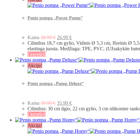
Penio pompa „Power Pump“
Kaina
28.99
€
26.99
€
Cilindras 18,7 cm gylio, Vidinis Ø 5,3 cm, Išorinis Ø 5,5
elastinga juosta. Medžiaga: TPE, PVC. (Užsakykite bateri
Į krepšelį
Akcija!
Penio pompa „Pump Deluxe“
Kaina
39.99
€
35.99
€
Cilindras: 30 cm ilgio, 22 cm gylio, 3 cm silikonine rank
Į krepšelį
Akcija!