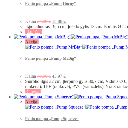
Penio pompa „Pump Horny“
Kaina
24.99
€
18.88
€
Ilgio cilindras 19,5 cm, Įdėklo gylis 18 cm. Išorinis Ø
Į krepšelį
Akcija!
Penio pompa „Pump MrBig“
Kaina
49.90
€
43.97
€
Siurblio ilgis 32 cm, Įterpimo gylis 30,7 cm, Vidinis Ø 
rankena), TPE (rankovė), PVC (vamzdelis). Yra 3 ranko
Daugiau
Akcija!
Penio pompa „Pump Squeeze“