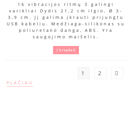
16 vibracijos ritmų 3 galingi
varikliai Dydis 21,2 cm ilgio, Ø 3-
3,9 cm. Jį galima įkrauti prijungtu
USB kabeliu. Medžiaga-silikonas su
poliuretano danga, ABS. Yra
saugojimo maišelis.
Į krepšelį
1
2
PLAČIAU