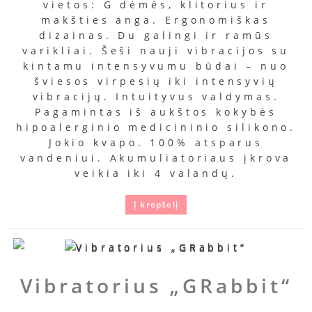
vietos: G dėmės, klitorius ir
makšties anga. Ergonomiškas
dizainas. Du galingi ir ramūs
varikliai. Šeši nauji vibracijos su
kintamu intensyvumu būdai – nuo
šviesos virpesių iki intensyvių
vibracijų. Intuityvus valdymas.
Pagamintas iš aukštos kokybės
hipoalerginio medicininio silikono.
Jokio kvapo. 100% atsparus
vandeniui. Akumuliatoriaus įkrova
veikia iki 4 valandų.
Į krepšelį
Vibratorius „GRabbit“