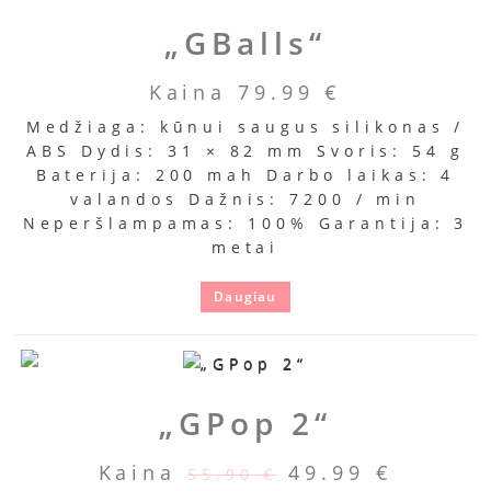
„GBalls“
Kaina
79.99
€
Medžiaga: kūnui saugus silikonas /
ABS Dydis: 31 × 82 mm Svoris: 54 g
Baterija: 200 mah Darbo laikas: 4
valandos Dažnis: 7200 / min
Neperšlampamas: 100% Garantija: 3
metai
Daugiau
„GPop 2“
Kaina
49.99
€
55.90
€