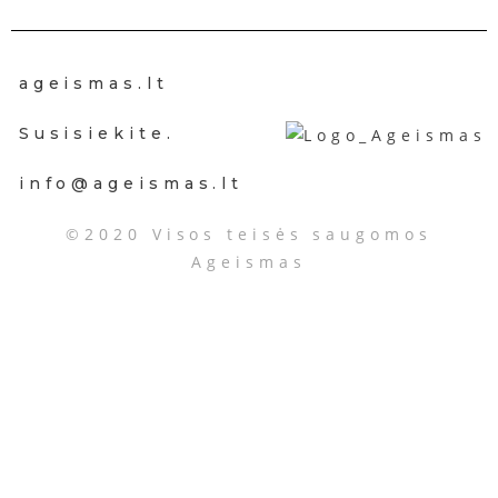
ageismas.lt
Susisiekite.
info@ageismas.lt
©2020 Visos teisės saugomos
Ageismas