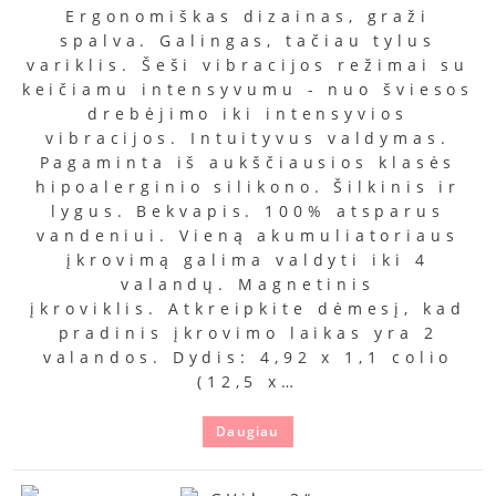
Ergonomiškas dizainas, graži
spalva. Galingas, tačiau tylus
variklis. Šeši vibracijos režimai su
keičiamu intensyvumu - nuo šviesos
drebėjimo iki intensyvios
vibracijos. Intuityvus valdymas.
Pagaminta iš aukščiausios klasės
hipoalerginio silikono. Šilkinis ir
lygus. Bekvapis. 100% atsparus
vandeniui. Vieną akumuliatoriaus
įkrovimą galima valdyti iki 4
valandų. Magnetinis
įkroviklis. Atkreipkite dėmesį, kad
pradinis įkrovimo laikas yra 2
valandos. Dydis: 4,92 x 1,1 colio
(12,5 x…
Daugiau