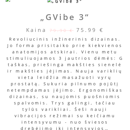
„GVibe 3“
Kaina
75.99
€
79.90
€
Revoliucinis inžinerinis dizainas.
Jo forma prisitaiko prie kiekvienos
anatomijos atskirai. Vienu metu
stimuliuojamos 3 jautrios dėmės: G
taškas, priešinga makšties sienelė
ir makšties įėjimas. Nauja variklių
vieta leidžia masažuoti vyrų
prostatą. Sukuria pilnumo pojūtį
netempdamas įėjimo. Ergonomiškas
dizainas, su naujomis puošniomis
spalvomis. Trys galingi, tačiau
tylūs varikliai. Šeši nauji
vibracijos režimai su keičiamu
intensyvumu - nuo šviesos
drebėjimo iki intensyvios…