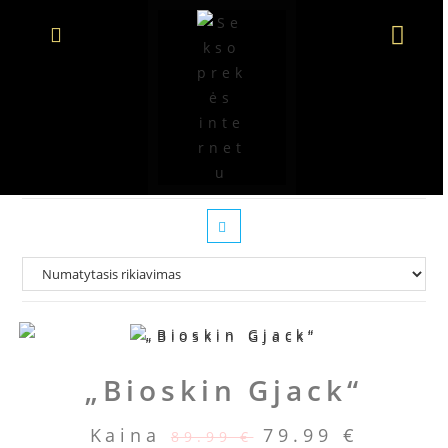
Prabangūs vibratoriai
„Bioskin Gjack“
Kaina
79.99
€
89.99
€