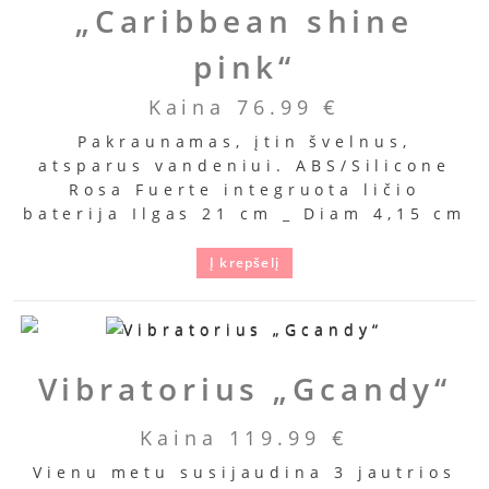
„Caribbean shine
pink“
Kaina
76.99
€
Pakraunamas, įtin švelnus,
atsparus vandeniui. ABS/Silicone
Rosa Fuerte integruota ličio
baterija Ilgas 21 cm _ Diam 4,15 cm
Į krepšelį
Vibratorius „Gcandy“
Kaina
119.99
€
Vienu metu susijaudina 3 jautrios