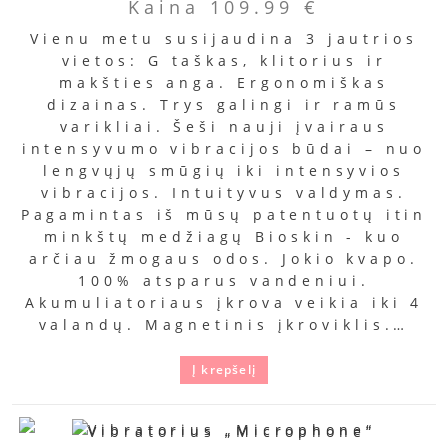
Kaina
109.99
€
Vienu metu susijaudina 3 jautrios
vietos: G taškas, klitorius ir
makšties anga. Ergonomiškas
dizainas. Trys galingi ir ramūs
varikliai. Šeši nauji įvairaus
intensyvumo vibracijos būdai – nuo
lengvųjų smūgių iki intensyvios
vibracijos. Intuityvus valdymas.
Pagamintas iš mūsų patentuotų itin
minkštų medžiagų Bioskin - kuo
arčiau žmogaus odos. Jokio kvapo.
100% atsparus vandeniui.
Akumuliatoriaus įkrova veikia iki 4
valandų. Magnetinis įkroviklis.…
Į krepšelį