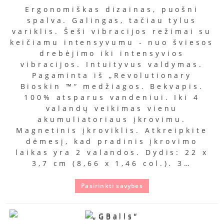
Ergonomiškas dizainas, puošni
spalva. Galingas, tačiau tylus
variklis. Šeši vibracijos režimai su
keičiamu intensyvumu - nuo šviesos
drebėjimo iki intensyvios
vibracijos. Intuityvus valdymas.
Pagaminta iš „Revolutionary
Bioskin ™“ medžiagos. Bekvapis.
100% atsparus vandeniui. Iki 4
valandų veikimas vienu
akumuliatoriaus įkrovimu.
Magnetinis įkroviklis. Atkreipkite
dėmesį, kad pradinis įkrovimo
laikas yra 2 valandos. Dydis: 22 x
3,7 cm (8,66 x 1,46 col.). 3…
Pasirinkti savybes