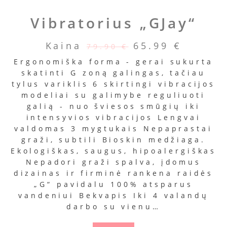
Vibratorius „GJay“
Kaina
65.99
€
79.90
€
Ergonomiška forma - gerai sukurta
skatinti G zoną galingas, tačiau
tylus variklis 6 skirtingi vibracijos
modeliai su galimybe reguliuoti
galią - nuo šviesos smūgių iki
intensyvios vibracijos Lengvai
valdomas 3 mygtukais Nepaprastai
graži, subtili Bioskin medžiaga.
Ekologiškas, saugus, hipoalergiškas
Nepadori graži spalva, įdomus
dizainas ir firminė rankena raidės
„G“ pavidalu 100% atsparus
vandeniui Bekvapis Iki 4 valandų
darbo su vienu…