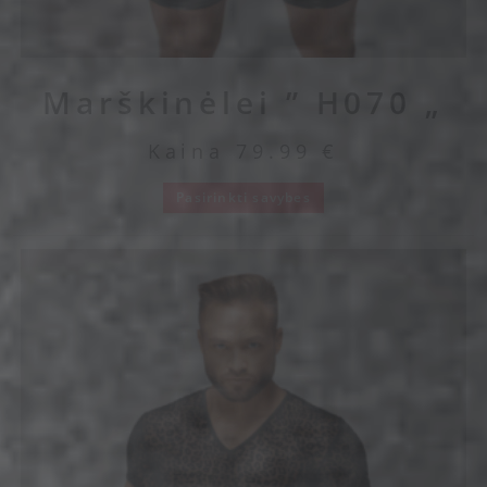
Marškinėlei ” H070 „
Kaina
79.99
€
Pasirinkti savybes