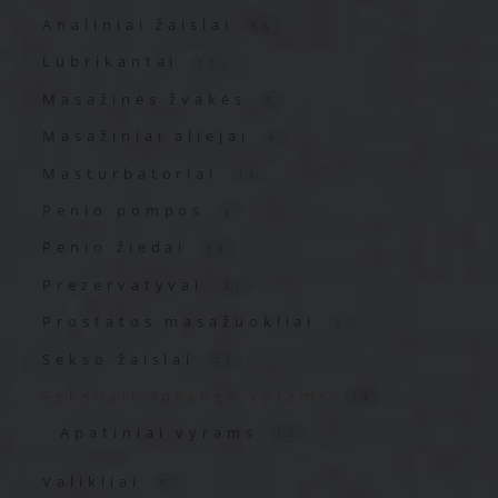
Analiniai žaislai
55
Lubrikantai
17
Masažinės žvakės
5
Masažiniai aliejai
9
Masturbatoriai
15
Penio pompos
6
Penio žiedai
14
Prezervatyvai
21
Prostatos masažuokliai
5
Sekso žaislai
27
Seksuali apranga vyrams
13
Apatiniai vyrams
13
Valikliai
5