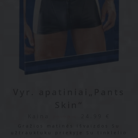
Vyr. apatiniai„Pants
Skin“
Kaina
24.99
€
29.99
€
Gražios matinės išvaizdos Su
užtrauktuku priekyje Su tinklelio