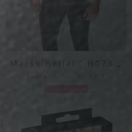
Marškinėliai ” H073 „
Kaina
65.99
€
79.00
€
Pasirinkti savybes