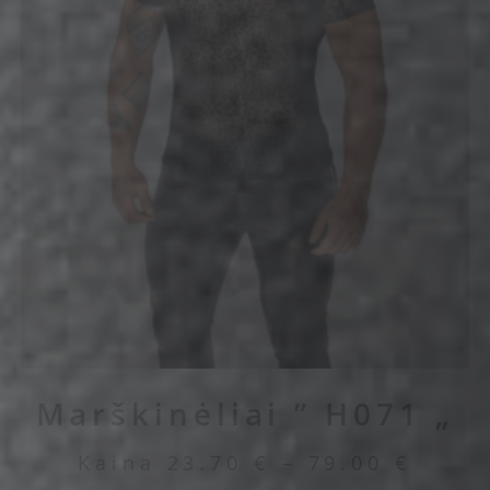
Marškinėliai ” H071 „
Kaina
23.70
€
–
79.00
€