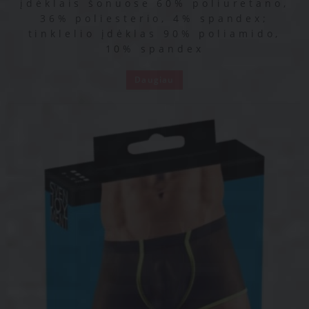
įdėklais šonuose 60% poliuretano,
36% poliesterio, 4% spandex;
tinklelio įdėklas 90% poliamido,
10% spandex
Daugiau