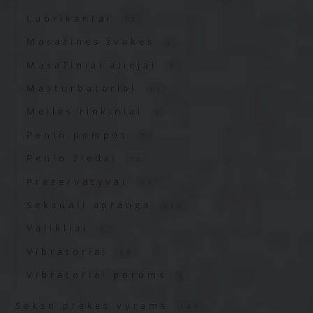
Lubrikantai
17
Masažinės žvakės
5
Masažiniai aliejai
9
Masturbatoriai
15
Meilės rinkiniai
9
Penio pompos
7
Penio žiedai
16
Prezervatyvai
21
Seksuali apranga
123
Valikliai
5
Vibratoriai
66
Vibratoriai poroms
5
Sekso prekės vyrams
189