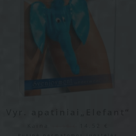
Vyr. apatiniai„Elefant“
Kaina
14.52
€
14.99
€
Pusinė permatomos juostelės