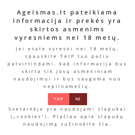
Ageismas.lt pateikiama
informacija ir prekės yra
skirtos asmenims
vyresniems nei 18 metų.
Jei esate vyresni nei 18 metų,
spauskite TAIP tuo pačiu
patvirtindami, kad informacija bus
skirta tik jūsų asmeniniam
naudojimui ir bus saugoma nuo
Vyr. apatiniai„Pants
nepilnamečių.
Black“
TAIP
NE
Svetainėje yra naudojami slapukai
Kaina
24.99
€
29.99
€
(„cookies”). Plačiau apie slapukų
Pagaminta iš powernet su
naudojimą sužinokite
čia
.
drėgnomis išvaizdos detalėmis