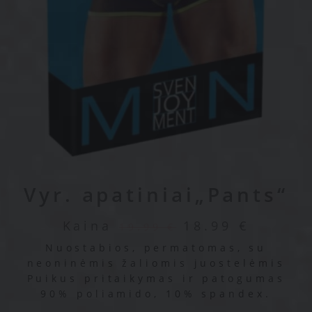
Vyr. apatiniai„Pants“
Kaina
18.99
€
19.99
€
Nuostabios, permatomas, su
neoninėmis žaliomis juostelėmis
Puikus pritaikymas ir patogumas
90% poliamido, 10% spandex.