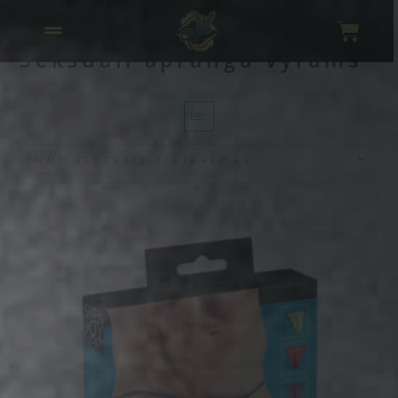
Seksuali apranga vyrams
Numatytasis rikiavimas