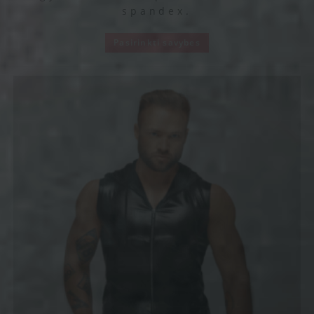
spandex.
Pasirinkti savybes