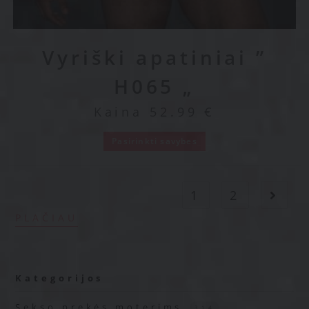
Vyriški apatiniai ”
H065 „
Kaina
52.99
€
Pasirinkti savybes
1
2
PLAČIAU
Kategorijos
Sekso prekės moterims
314