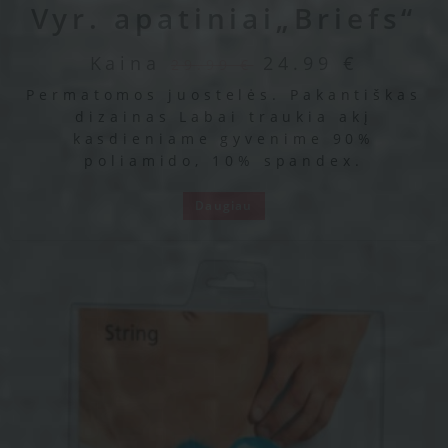
Vyr. apatiniai„Briefs“
Kaina
24.99
€
29.99
€
Permatomos juostelės. Pakantiškas
dizainas Labai traukia akį
kasdieniame gyvenime 90%
poliamido, 10% spandex.
Daugiau