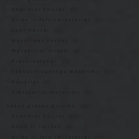
Analiniai žaislai
77
Dildo ir falo imitatoriai
26
Lubrikantai
17
Masažinės žvakės
5
Masažiniai aliejai
9
Prezervatyvai
21
Seksuali apranga moterims
117
Valikliai
6
Vibratoriai moterims
63
Sekso prekės poroms
385
Analiniai žaislai
86
Bdsm ir fetišas
38
Dildo ir falo imitatoriai
31