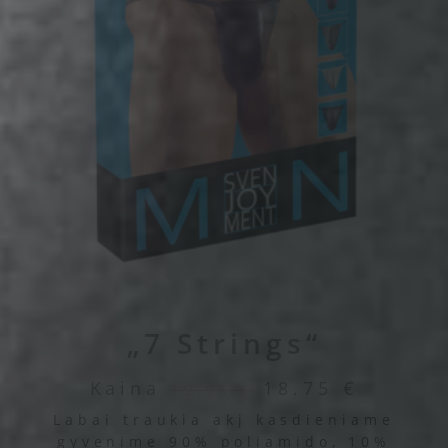
„7 Strings“
Kaina
18.75
€
19.95
€
Labai traukia akį kasdieniame
gyvenime 90% poliamido, 10%