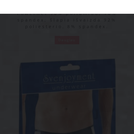
Derinamidiržaisusagtimis
Puikuspritaikymasirpatogumas
Powernet 90% poliamido, 10%
spandex; šlapia išvaizda 92%
poliesterio, 8% spandex.
Daugiau