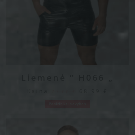
Liemenė ” H066 „
Kaina
68.99
€
79.00
€
Pasirinkti savybes