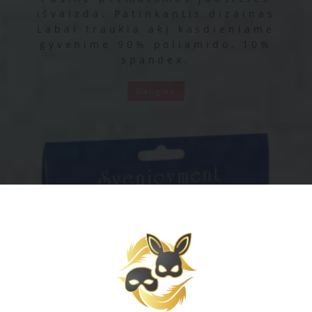
išvaizda. Patinkantis dizainas
Labai traukia akį kasdieniame
gyvenime 90% poliamido, 10%
spandex.
Daugiau