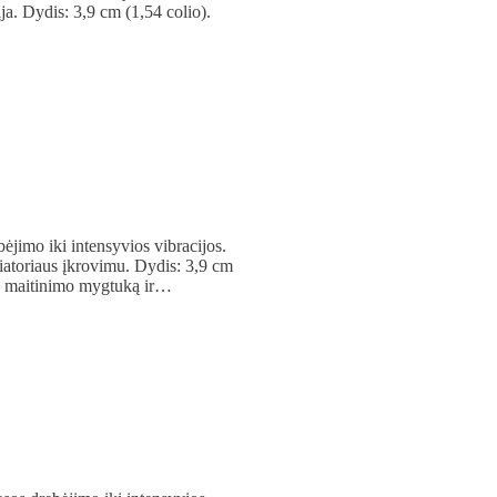
ja. Dydis: 3,9 cm (1,54 colio).
ėjimo iki intensyvios vibracijos.
liatoriaus įkrovimu. Dydis: 3,9 cm
ite maitinimo mygtuką ir…