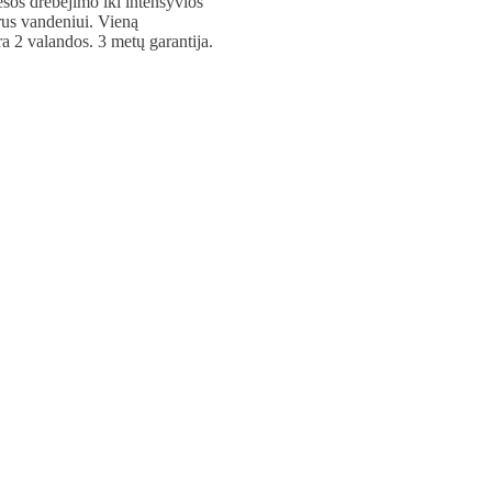
esos drebėjimo iki intensyvios
arus vandeniui. Vieną
a 2 valandos. 3 metų garantija.