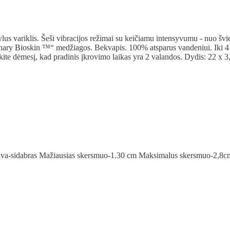
lus variklis. Šeši vibracijos režimai su keičiamu intensyvumu - nuo švi
ionary Bioskin ™“ medžiagos. Bekvapis. 100% atsparus vandeniui. Iki 4
kite dėmesį, kad pradinis įkrovimo laikas yra 2 valandos. Dydis: 22 x 3
palva-sidabras Mažiausias skersmuo-1.30 cm Maksimalus skersmuo-2,8c