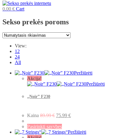
0.00
€
Cart
Sekso prekės poroms
View:
12
24
All
Peržiūrėti
Akcija!
Peržiūrėti
„Noir” F230
Kaina
89.99
€
75.99
€
Pasirinkti savybes
Peržiūrėti
Akcija!