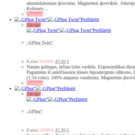
akumuliatoriaus įkrovimu. Magnetinis įkroviklis. Atkreipk
Kelionės…
Daugiau
Peržiūrėti
Akcija!
Peržiūrėti
„GPlug Twist“
Kaina
55.90
€
49.88
€
Naujas galingas, tačiau tylus variklis. Ergonomiškas diza
Pagaminta iš aukščiausios klasės hipoalerginio silikono, 
(1,54 colio). 100% atsparus vandeniui. Magnetinis įkrovik
Daugiau
Peržiūrėti
Akcija!
Peržiūrėti
„GPlug“
Kaina
59.99
€
45.99
€