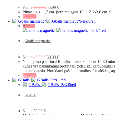
Kaina
59.99
€
45.99
€
Pilnas ilgis 11,7 cm. Įterpimo gylis 10,3, Ø 2-3,6 cm. 
Daugiau
Peržiūrėti
Akcija!
Peržiūrėti
„Gballs magnetic“
Kaina
45.99
€
30.99
€
Naudojimo patarimai Rutulius naudokite bent 15-30 minuč
kūnas yra pakankamai protingas, todėl, kai kamuoliukai y
iki sunkiausio. Norėdami pašalinti rutulius iš makšties, 
Daugiau
Peržiūrėti
Peržiūrėti
„GBalls“
Kaina
79.99
€