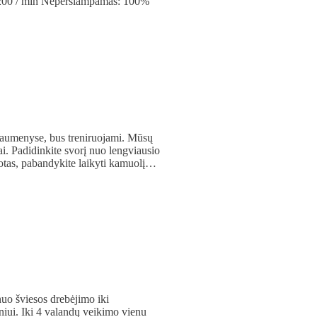
 7200 / min Neperšlampamas: 100%
 raumenyse, bus treniruojami. Mūsų
i. Padidinkite svorį nuo lengviausio
ruotas, pabandykite laikyti kamuolį…
nuo šviesos drebėjimo iki
iui. Iki 4 valandų veikimo vienu