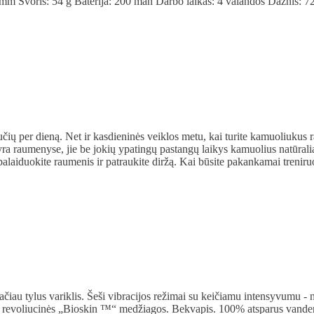
 mm Svoris: 54 g Baterija: 200 mah Darbo laikas: 4 valandos Dažnis:
ių per dieną. Net ir kasdieninės veiklos metu, kai turite kamuoliukus
ra raumenyse, jie be jokių ypatingų pastangų laikys kamuolius natūralia
atpalaiduokite raumenis ir patraukite diržą. Kai būsite pakankamai treni
čiau tylus variklis. Šeši vibracijos režimai su keičiamu intensyvumu - 
iš revoliucinės „Bioskin ™“ medžiagos. Bekvapis. 100% atsparus vanden