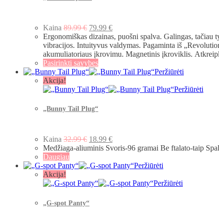
Kaina
89.99
€
79.99
€
Ergonomiškas dizainas, puošni spalva. Galingas, tačiau ty
vibracijos. Intuityvus valdymas. Pagaminta iš „Revolut
akumuliatoriaus įkrovimu. Magnetinis įkroviklis. Atkreip
Pasirinkti savybes
Peržiūrėti
Akcija!
Peržiūrėti
„Bunny Tail Plug“
Kaina
32.99
€
18.99
€
Medžiaga-aliuminis Svoris-96 gramai Be ftalato-taip S
Daugiau
Peržiūrėti
Akcija!
Peržiūrėti
„G-spot Panty“