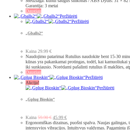
Medžiaga: kūnui saugus silikonas / ABS Dydis: 31 × 82
Garantija: 3 metai
Daugiau
Peržiūrėti
Peržiūrėti
„Gballs2“
Kaina
29.99
€
Naudojimo patarimai Rutulius naudokite bent 15-30 minuč
kūnas yra pakankamai protingas, todėl, kai kamuoliukai y
iki sunkiausio. Norėdami pašalinti rutulius iš makšties, 
Daugiau
Peržiūrėti
Akcija!
Peržiūrėti
„Gplug Bioskin“
Kaina
59.90
€
45.99
€
Ergonomiškas dizainas, puošni spalva. Naujas galingas, ta
intensyvios vibracijos. Intuityvus valdymas. Pagaminta 