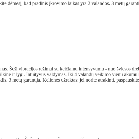
ite dėmesį, kad pradinis įkrovimo laikas yra 2 valandos. 3 metų garanti
inas. Šeši vibracijos režimai su keičiamu intensyvumu - nuo šviesos dreb
šilkinė ir lygi. Intuityvus valdymas. Iki 4 valandų veikimo vienu akumu
lis. 3 metų garantija. Kelionės užraktas: jei norite atrakinti, paspausk