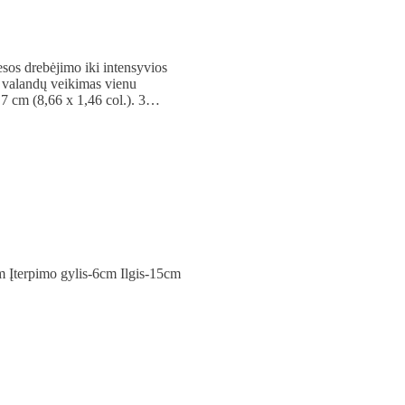
esos drebėjimo iki intensyvios
 valandų veikimas vienu
,7 cm (8,66 x 1,46 col.). 3…
m Įterpimo gylis-6cm Ilgis-15cm