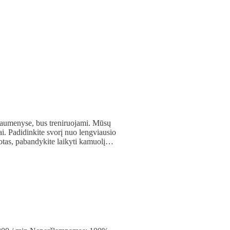
 raumenyse, bus treniruojami. Mūsų
i. Padidinkite svorį nuo lengviausio
ruotas, pabandykite laikyti kamuolį…