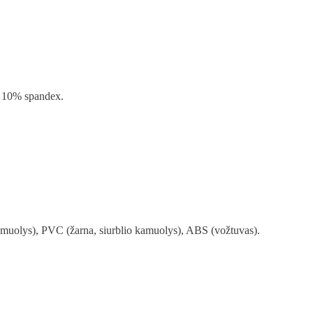
, 10% spandex.
amuolys), PVC (žarna, siurblio kamuolys), ABS (vožtuvas).