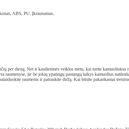
Silikonas, ABS, PU. Įkraunamas.
ių per dieną. Net ir kasdieninės veiklos metu, kai turite kamuoliukus
ra raumenyse, jie be jokių ypatingų pastangų laikys kamuolius natūralia
atpalaiduokite raumenis ir patraukite diržą. Kai būsite pakankamai treni