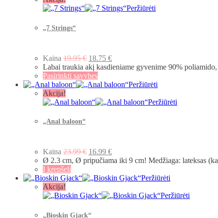
Peržiūrėti
„7 Strings“
Kaina
19.95
€
18.75
€
Labai traukia akį kasdieniame gyvenime 90% poliamido
Pasirinkti savybes
Peržiūrėti
Akcija!
Peržiūrėti
„Anal baloon“
Kaina
23.99
€
16.99
€
Ø 2.3 cm, Ø pripučiama iki 9 cm! Medžiaga: lateksas (k
Į krepšelį
Peržiūrėti
Akcija!
Peržiūrėti
„Bioskin Gjack“