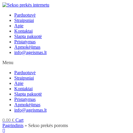
Skip
to
Parduotuvė
content
Straipsniai
Apie
Kontaktai
Slapta pakuotė
Pristatymas
Apmokėjimas
info@ageismas.lt
Menu
Parduotuvė
Straipsniai
Apie
Kontaktai
Slapta pakuotė
Pristatymas
Apmokėjimas
info@ageismas.lt
0.00
€
Cart
Pagrindinis
»
Sekso prekės poroms