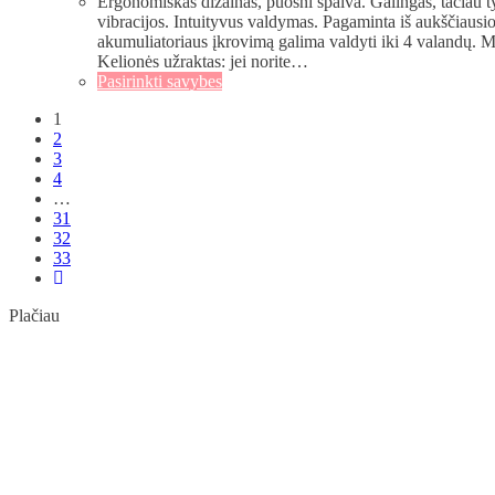
Ergonomiškas dizainas, puošni spalva. Galingas, tačiau ty
vibracijos. Intuityvus valdymas. Pagaminta iš aukščiausio
akumuliatoriaus įkrovimą galima valdyti iki 4 valandų. Ma
Kelionės užraktas: jei norite…
Pasirinkti savybes
1
2
3
4
…
31
32
33
Plačiau