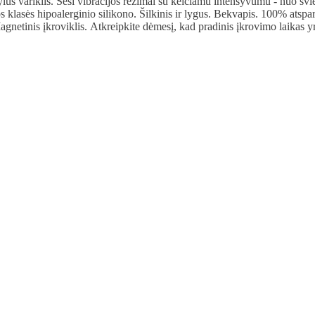
lus variklis. Šeši vibracijos režimai su keičiamu intensyvumu - nuo švi
s klasės hipoalerginio silikono. Šilkinis ir lygus. Bekvapis. 100% atsp
gnetinis įkroviklis. Atkreipkite dėmesį, kad pradinis įkrovimo laikas yr