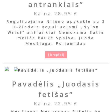
antrankiais”
Kaina
28.95
€
Reguliuojama Nilono apykaklė su 3
O-Žiedais Reguliuojami „Nylon
Wrist“ antrankiai Nemokama Satin
meilės kaukė Spalva: Juoda
Medžiaga: Poliamidas
Į krepšelį
Pavadėlis „Juodasis
fetišas”
Kaina
22.95
€
Medžiaga: Neoprenas Nikelis be