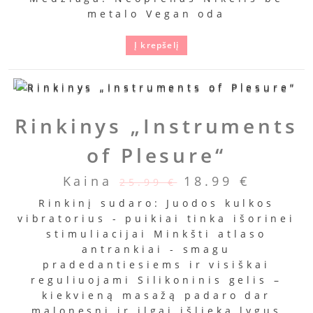
metalo Vegan oda
Į krepšelį
Rinkinys „Instruments
of Plesure“
Kaina
18.99
€
25.99
€
Rinkinį sudaro: Juodos kulkos
vibratorius - puikiai tinka išorinei
stimuliacijai Minkšti atlaso
antrankiai - smagu
pradedantiesiems ir visiškai
reguliuojami Silikoninis gelis –
kiekvieną masažą padaro dar
malonesnį ir ilgai išlieka lygus