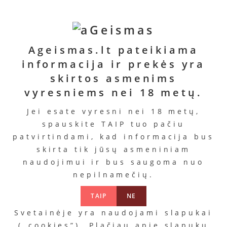
Ageismas.lt pateikiama
informacija ir prekės yra
skirtos asmenims
vyresniems nei 18 metų.
Jei esate vyresni nei 18 metų,
spauskite TAIP tuo pačiu
patvirtindami, kad informacija bus
skirta tik jūsų asmeniniam
naudojimui ir bus saugoma nuo
nepilnamečių.
TAIP
NE
Svetainėje yra naudojami slapukai
(„cookies”). Plačiau apie slapukų