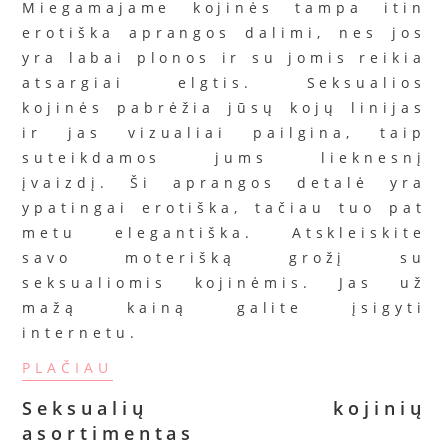
Miegamajame kojinės tampa itin
erotiška aprangos dalimi, nes jos
yra labai plonos ir su jomis reikia
atsargiai elgtis. Seksualios
kojinės pabrėžia jūsų kojų linijas
ir jas vizualiai pailgina, taip
suteikdamos jums lieknesnį
įvaizdį. Ši aprangos detalė yra
ypatingai erotiška, tačiau tuo pat
metu elegantiška. Atskleiskite
savo moterišką grožį su
seksualiomis kojinėmis. Jas už
mažą kainą galite įsigyti
internetu.
PLAČIAU
Seksualių kojinių
asortimentas