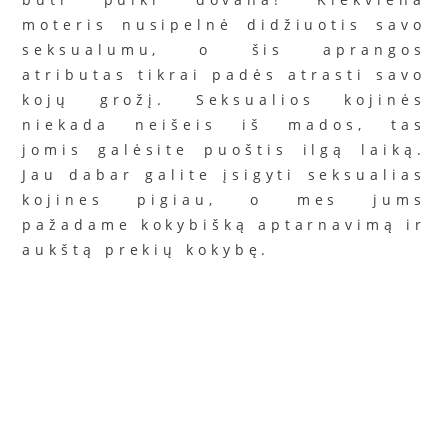
moteris nusipelnė didžiuotis savo
seksualumu, o šis aprangos
atributas tikrai padės atrasti savo
kojų grožį. Seksualios kojinės
niekada neišeis iš mados, tas
jomis galėsite puoštis ilgą laiką.
Jau dabar galite įsigyti seksualias
kojines pigiau, o mes jums
pažadame kokybišką aptarnavimą ir
aukštą prekių kokybę.