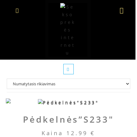
Seksualios kojinės
Pėdkelnės”S233″
Kaina
12.99
€