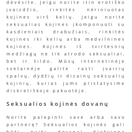
dėvėsite. Jeigu norite itin erotiško
įvaizdžio, rinkitės nėriniuotas
kojines virš kelių. Jeigu norite
seksualias kojines įkomponuoti su
kasdieniais drabužiais, rinkitės
kojines iki kelių arba medvilnines
kojines. Kojinės iš tvirtesnių
medžiagų ne tik atrodo seksualiai,
bet ir šildo. Mūsų internetinėje
svetainėje galite rasti įvairių
spalvų, dydžių ir dizainų seksualių
kojinių, kurias jums pristatysime
diskretiškoje pakuotėje.
Seksualios kojinės dovanų
Norite palepinti save arba savo
partnerę? Seksualios kojinės gali
būti puiki dovana! Kiekviena