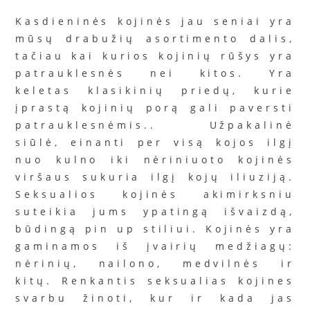
Kasdieninės kojinės jau seniai yra
mūsų drabužių asortimento dalis,
tačiau kai kurios kojinių rūšys yra
patrauklesnės nei kitos. Yra
keletas klasikinių priedų, kurie
įprastą kojinių porą gali paversti
patrauklesnėmis.. Užpakalinė
siūlė, einanti per visą kojos ilgį
nuo kulno iki nėriniuoto kojinės
viršaus sukuria ilgį kojų iliuziją.
Seksualios kojinės akimirksniu
suteikia jums ypatingą išvaizdą,
būdingą pin up stiliui. Kojinės yra
gaminamos iš įvairių medžiagų:
nėrinių, nailono, medvilnės ir
kitų. Renkantis seksualias kojines
svarbu žinoti, kur ir kada jas