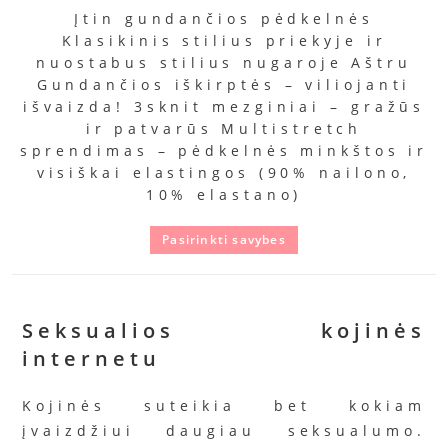
Įtin gundančios pėdkelnės
Klasikinis stilius priekyje ir
nuostabus stilius nugaroje Aštru
Gundančios iškirptės – viliojanti
išvaizda! 3sknit mezginiai – gražūs
ir patvarūs Multistretch
sprendimas – pėdkelnės minkštos ir
visiškai elastingos (90% nailono,
10% elastano)
Pasirinkti savybes
Seksualios kojinės
internetu
Kojinės suteikia bet kokiam
įvaizdžiui daugiau seksualumo.