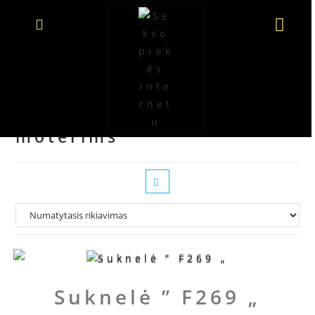
Seksuali apranga
moterims
Suknelė ” F269 „