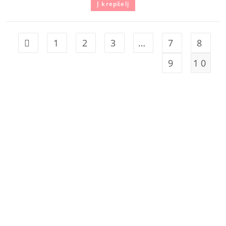
Į krepšelį
1
2
3
…
7
8
9
10