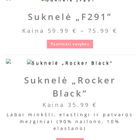
Suknelė „F291”
Kaina
59.99
€
–
75.99
€
Pasirinkti savybes
Suknelė „Rocker
Black“
Kaina
35.99
€
Labai minkšti, elastingi ir patvarūs
mezginiai (90% nailono, 10%
elastano)