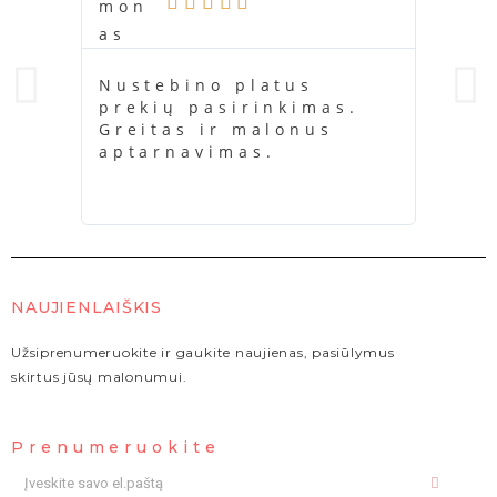





Nustebino platus
Ačiū
prekių pasirinkimas.
buvo
Greitas ir malonus
kažk
aptarnavimas.
kara
NAUJIENLAIŠKIS
Užsiprenumeruokite ir gaukite naujienas, pasiūlymus
skirtus jūsų malonumui.
Prenumeruokite