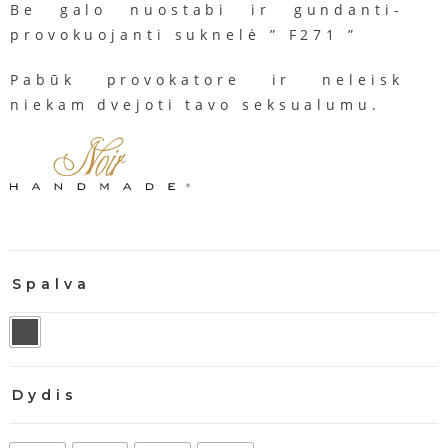
Be galo nuostabi ir gundanti-
provokuojanti suknelė ” F271 ”
Pabūk provokatore ir neleisk
niekam dvejoti tavo seksualumu.
Spalva
Dydis