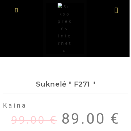
Suknelė " F271 "
Kaina
89.00
€
99.00
€