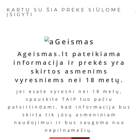
KARTU SU ŠIA PREKE SIŪLOME
ĮSIGYTI
Ageismas.lt pateikiama
Valiklis
Lubrikantas
Valiklis
informacija ir prekės yra
„Navy
Lubrikantas
„Pjur
„Clean
Swiss“
skirtos asmenims
„Glide
Woman“
‘n’
Silicon“
Kaina
vyresniems nei 18 metų.
Safe“
Kaina
18.99
Kaina
14.92
Kaina
€
Jei esate vyresni nei 18 metų,
11.99
€
13.99
€
spauskite TAIP tuo pačiu
€
Į
Į
patvirtindami, kad informacija bus
krepšelį
Į
krepšelį
Į
skirta tik jūsų asmeniniam
krepšelį
krepšelį
naudojimui ir bus saugoma nuo
nepilnamečių.
PANAŠŪS PRODUKTAI