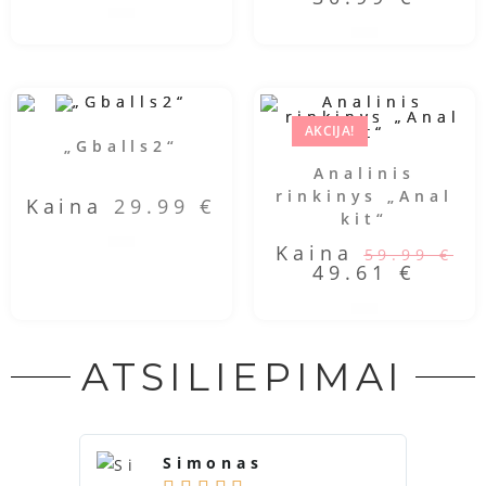
AKCIJA!
„Gballs2“
Analinis
rinkinys „Anal
Kaina
29.99
€
kit“
Kaina
59.99
€
49.61
€
ATSILIEPIMAI
Simonas