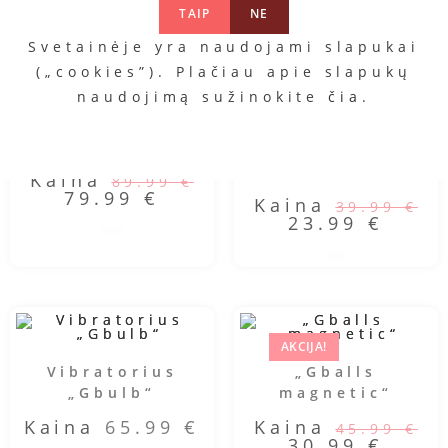
TAIP
NE
Svetainėje yra naudojami slapukai
(„cookies”). Plačiau apie slapukų
naudojimą sužinokite
čia
.
AKCIJA!
AKCIJA!
„Bioskin Gjack“
Analinis kaištis
„Fox Tail Plug“
Kaina
89.99
€
79.99
€
Kaina
39.99
€
23.99
€
AKCIJA!
Vibratorius
„Gballs
„Gbulb“
magnetic“
Kaina
65.99
€
Kaina
45.99
€
30.99
€