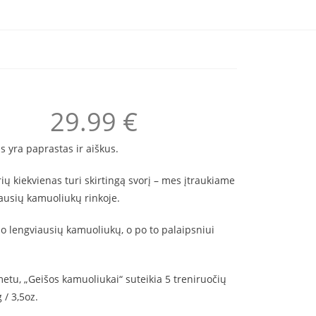
29.99
€
 yra paprastas ir aiškus.
ių kiekvienas turi skirtingą svorį – mes įtraukiame
iausių kamuoliukų rinkoje.
uo lengviausių kamuoliukų, o po to palaipsniui
metu, „Geišos kamuoliukai“ suteikia 5 treniruočių
 / 3,5oz.