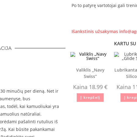
Po to patyrę vartotojai gali tren
Išankstinis užsakymas info@ag
KARTU SU 
ACIJA
Valiklis „Navy
Lubrikanta
Swiss“
Silic
Kaina
18.99
€
Kaina
1
30 minučių per dieną. Net ir
Į krepšelį
Į krep
 raumenyse, bus
s, todėl, kai kamuoliukai yra
kamuolius natūraliai.
orėdami pašalinti rutulius iš
iržą. Kai būsite pakankamai
 Padidinkite svorį