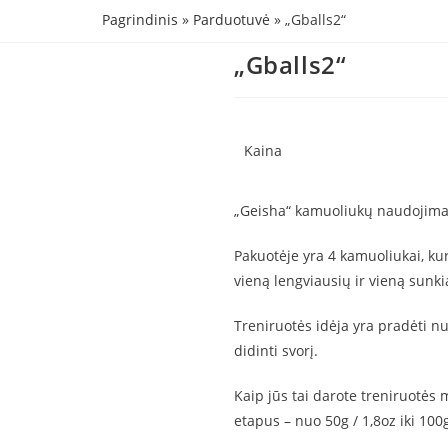
Pagrindinis
»
Parduotuvė
»
„Gballs2“
„Gballs2“
Kaina
„Geisha“ kamuoliukų naudojimas
Pakuotėje yra 4 kamuoliukai, kur
vieną lengviausių ir vieną sunk
Treniruotės idėja yra pradėti n
didinti svorį.
Kaip jūs tai darote treniruotės 
etapus – nuo 50g / 1,8oz iki 100g