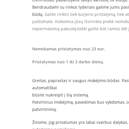
Bendraudami su rinkos lyderiais galime jums pasi
būdą.
Galite rinktis tiek kurjerio pristatymą, tiek
paštomate.
Kiekviena jūsų išsirinkta prekė nemo
nepermatomą pakuotę,
todėl galite būt ramūs dėl
Nemokamas pristatymas nuo 23 eur.
Pristatymas nuo 1 iki 3 darbo dienų.
Greitas, paprastas ir saugus mokėjimo būdas. Pasi
automatiškai
būsite nukreipti į šią sistemą.
Patvirtinus mokėjimą, pavedimas bus vykdomas, o
patvirtinimą.
Žinome, jog privatumas yra labai svarbus dalykas,