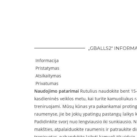
„GBALLS2“ INFORM
Informacija
Pristatymas
Atsikaitymas
Privatumas
Naudojimo patarimai
Rutulius naudokite bent 15-
kasdieninės veiklos metu, kai turite kamuoliukus
treniruojami. Mūsų kūnas yra pakankamai protinga
raumenyse, jie be jokių ypatingų pastangų laikys 
Padidinkite svorį nuo lengviausio iki sunkiausio. N
makšties, atpalaiduokite raumenis ir patraukite d
treniruotas, pabandykite laikyti kamuolį tik viduje.