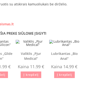
iruotis su atskirais kamuoliukais be dirželio.
eismas.lt
ŠIA PREKE SIŪLOME ĮSIGYTI
s „Glide
Valiklis „Pjur
Lubrikantas „Bio
on“
Medical“
Anal“
1.99
€
Kaina
11.99
€
Kaina
14.99
€
šelį
Į krepšelį
Į krepšelį