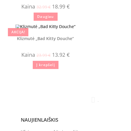
Kaina
18.99
€
32.99
€
Daugiau
AKCIJA!
Klizmutė „Bad Kitty Douche“
Kaina
13.92
€
23.99
€
Į krepšelį
Aistė





Ačiū jums už pre
NAUJIENLAIŠKIS