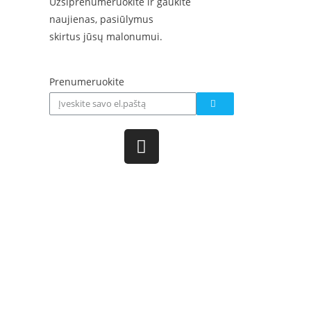
Užsiprenumeruokite ir gaukite
naujienas, pasiūlymus
skirtus jūsų malonumui.
Prenumeruokite