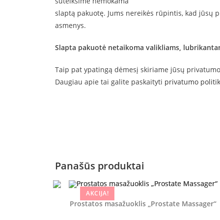
suteiksime nemokama
slaptą pakuotę. Jums nereikės rūpintis, kad jūsų p
asmenys.
Slapta pakuotė netaikoma valikliams, lubrikantam
Taip pat ypatingą dėmesį skiriame jūsų privatumo
Daugiau apie tai galite paskaityti
privatumo politi
Panašūs produktai
AKCIJA!
Prostatos masažuoklis „Prostate Massager“