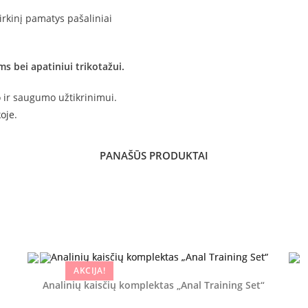
irkinį pamatys pašaliniai
s bei apatiniui trikotažui.
 ir saugumo užtikrinimui.
koje
.
PANAŠŪS PRODUKTAI
AKCIJA!
Analinių kaisčių komplektas „Anal Training Set“