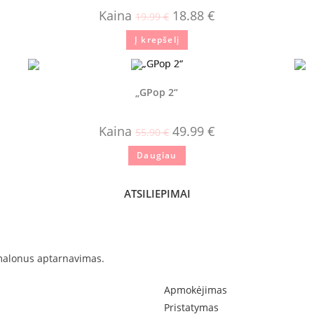
Kaina
18.88
€
19.99
€
Į krepšelį
„GPop 2“
Kaina
49.99
€
55.90
€
Daugiau
ATSILIEPIMAI
 malonus aptarnavimas.
Apmokėjimas
Pristatymas