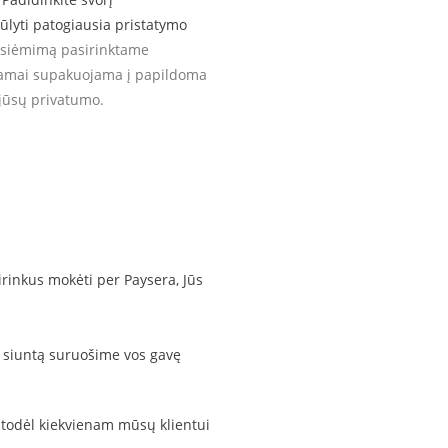
ūlyti patogiausia pristatymo
 atsiėmimą pasirinktame
kamai supakuojama į papildoma
 jūsų privatumo.
rinkus mokėti per Paysera, Jūs
 siuntą suruošime vos gavę
 todėl kiekvienam mūsų klientui