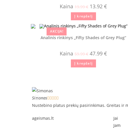
Kaina
13.92
€
19.99
€
Į krepšelį
AKCIJA!
Analinis rinkinys „Fifty Shades of Grey Plug“
Kaina
47.99
€
59.99
€
Į krepšelį
Simonas





Nustebino platus prekių pasirinkimas. Greitas ir
ageismas.lt
Jai
Jam