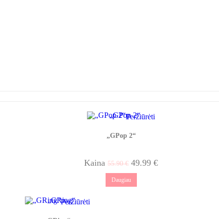
Peržiūrėti
„GPop 2“
Kaina
49.99
€
55.90
€
Daugiau
Peržiūrėti