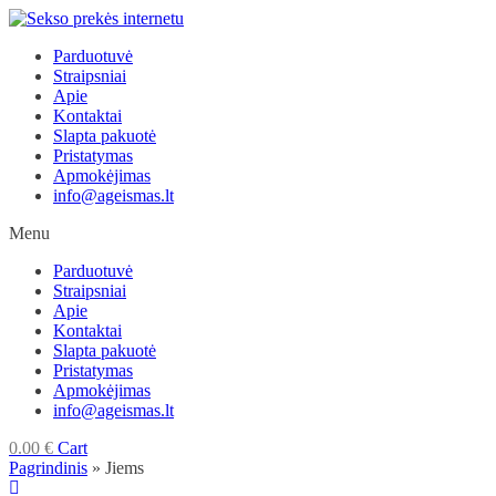
Skip
to
Parduotuvė
content
Straipsniai
Apie
Kontaktai
Slapta pakuotė
Pristatymas
Apmokėjimas
info@ageismas.lt
Menu
Parduotuvė
Straipsniai
Apie
Kontaktai
Slapta pakuotė
Pristatymas
Apmokėjimas
info@ageismas.lt
0.00
€
Cart
Pagrindinis
»
Jiems