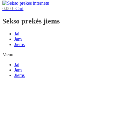
0.00
€
Cart
Sekso prekės jiems
Jai
Jam
Jiems
Menu
Jai
Jam
Jiems