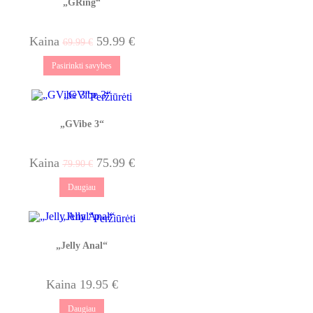
„GRing“
Kaina
59.99
€
69.99
€
Pasirinkti savybes
Peržiūrėti
„GVibe 3“
Kaina
75.99
€
79.90
€
Daugiau
Peržiūrėti
„Jelly Anal“
Kaina
19.95
€
Daugiau