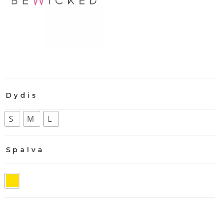
Dydis
S
M
L
Spalva