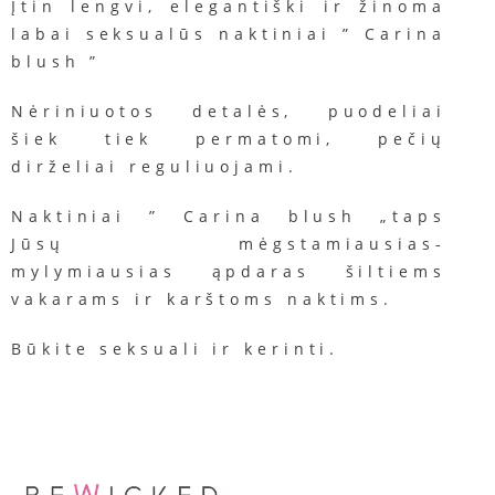
Įtin lengvi, elegantiški ir žinoma
labai seksualūs naktiniai ” Carina
blush ”
Nėriniuotos
detalės
,
p
uodeliai
šiek
tiek
permatomi
,
pečių
dirželiai
reguliuojami.
Naktiniai ” Carina blush „taps
Jūsų mėgstamiausias-
mylymiausias ąpdaras šiltiems
vakarams ir karštoms naktims.
Būkite seksuali ir kerinti.