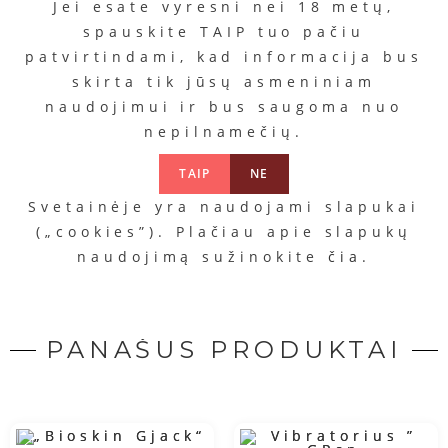
Jei esate vyresni nei 18 metų,
spauskite TAIP tuo pačiu
patvirtindami, kad informacija bus
skirta tik jūsų asmeniniam
naudojimui ir bus saugoma nuo
Valiklis
Lubrikantas
Lubrikantas
Lubrika
„Navy
nepilnamečių.
„Glide
” Vyšnia „
„Glid
Swiss“
Water“
Anal
Kaina
TAIP
NE
Kaina
Kaina
12.99
Kaina
18.99
Svetainėje yra naudojami slapukai
9.98
€
8.99
€
€
€
(„cookies”). Plačiau apie slapukų
Į
Į
naudojimą sužinokite
čia
.
Į
krepšelį
Į
krepšelį
krepšelį
krepšelį
PANAŠŪS PRODUKTAI