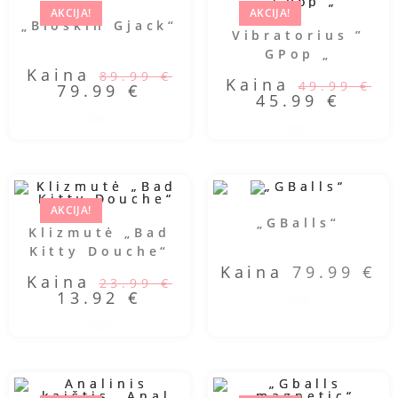
AKCIJA!
AKCIJA!
„Bioskin Gjack“
Vibratorius ”
GPop „
Kaina
89.99
€
Kaina
49.99
€
79.99
€
45.99
€
AKCIJA!
„GBalls“
Klizmutė „Bad
Kitty Douche“
Kaina
79.99
€
Kaina
23.99
€
13.92
€