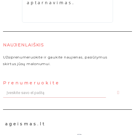
aptarnavimas.
kara
NAUJIENLAIŠKIS
Užsiprenumeruokite ir gaukite naujienas, pasiūlymus
skirtus jūsų malonumui.
Prenumeruokite
ageismas.lt