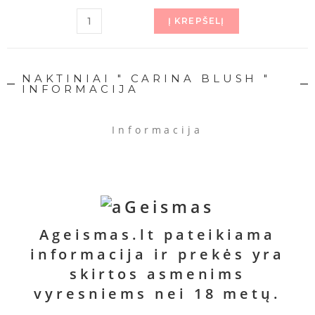
Į KREPŠELĮ
NAKTINIAI " CARINA BLUSH "
INFORMACIJA
Informacija
Pristatymas
Atsikaitymas
Ageismas.lt pateikiama
Privatumas
informacija ir prekės yra
skirtos asmenims
KARTU SU ŠIA PREKE SIŪLOME
vyresniems nei 18 metų.
ĮSIGYTI