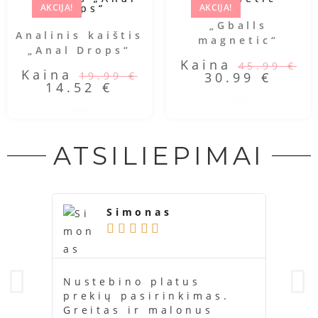
AKCIJA!
AKCIJA!
„Gballs
Analinis kaištis
magnetic“
„Anal Drops“
Kaina
45.99
€
Kaina
19.99
€
30.99
€
14.52
€
ATSILIEPIMAI
Simonas





Nustebino platus
Ačiū
prekių pasirinkimas.
buvo
Greitas ir malonus
kažk