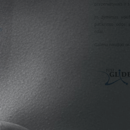
prezervatyvais ir s
Jis žymimas voki
patikrinto odos 
odai.
Galima naudoti or