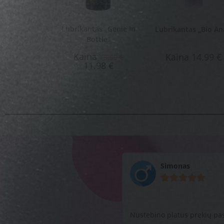
Lubrikantas „Genie In
Lubrikantas „Bio An
Bottle“
Kaina
Kaina
14.99
€
15.99
€
11.98
€
Aistė





Ačiū jums už prekes, buvo į