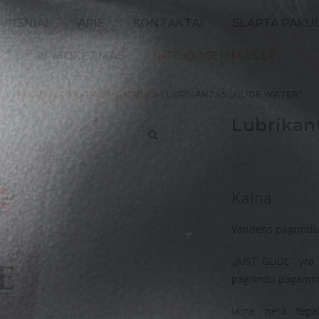
IPSNIAI
APIE
KONTAKTAI
SLAPTA PAKU
APMOKĖJIMAS
INFO@AGEISMAS.LT
PAGRINDINIS
»
PARDUOTUVĖ
»
LUBRIKANTAS „GLIDE WATER“
Lubrikan
🔍
Kaina
Vandens pagrindu
„JUST GLIDE” yra
pagrindu pagamint
Jame nėra tepal