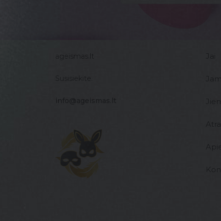
Jai
ageismas.lt
Susisiekite.
Ja
info@ageismas.lt
Jie
Atr
Api
Kon