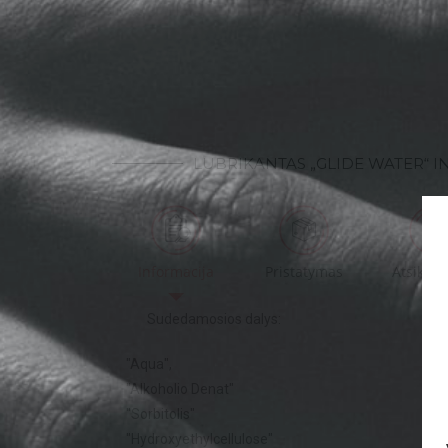
LUBRIKANTAS „GLIDE WATER“ 
Informacija
Pristatymas
Atsikai
Sudedamosios
dalys:
"Aqua"
,
"
Alkoholio
Denat"
"
Sorbitolis"
"
Hydroxyethylcellulose
"