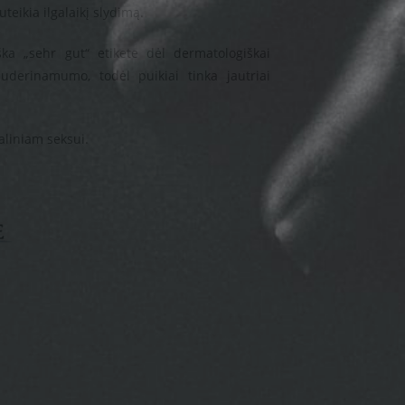
uteikia ilgalaikį slydimą.
ška „sehr gut“ etikete dėl dermatologiškai
suderinamumo, todėl puikiai tinka jautriai
aliniam seksui.