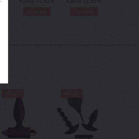
85
€
Kaina
14.92
€
Kaina
13.99
€
į
Į krepšelį
Į krepšelį
AKCIJA!
AKCIJA!