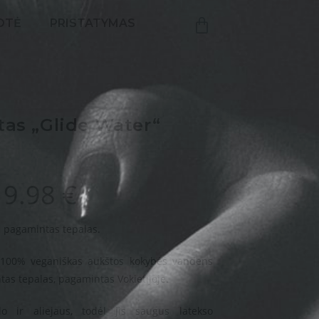
OTĖ
PRISTATYMAS
tas „Glide Water“
9.98
€
 pagamintas tepalas.
 100% veganiškas aukštos kokybės vandens
as tepalas, pagamintas Vokietijoje.
o ir aliejaus, todėl jis saugus latekso