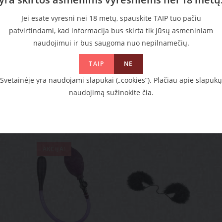
Kaina
14.99
€
Kaina
15.
Jei esate vyresni nei 18 metų, spauskite TAIP tuo pačiu
Į krepšelį
Į krepšel
patvirtindami, kad informacija bus skirta tik jūsų asmeniniam
naudojimui ir bus saugoma nuo nepilnamečių.
TAIP
NE
PANAŠŪS PRODUKTAI
Svetainėje yra naudojami slapukai („cookies”). Plačiau apie slapukų
naudojimą sužinokite
čia
.
AKCIJA!