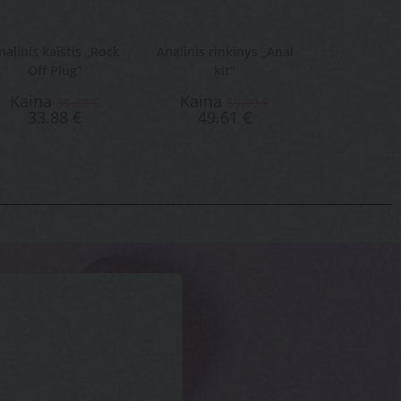
nalinis kaištis „Rock
Analinis rinkinys „Anal
Off Plug“
kit“
Kaina
Kaina
39.99
€
59.99
€
33.88
€
49.61
€
Kotryna





Superinės, kokybiškos prekės ir 