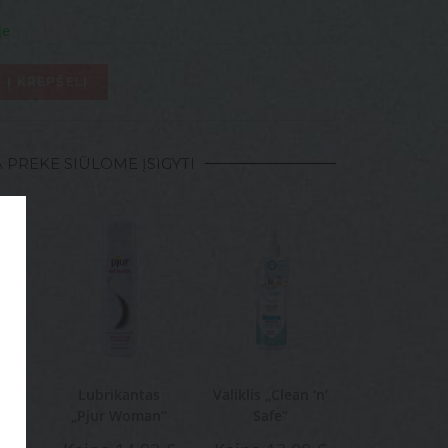
je
Į KREPŠELĮ
 PREKE SIŪLOME ĮSIGYTI
as
Lubrikantas
Valiklis „Clean ‘n’
r“
„Pjur Woman“
Safe“
.