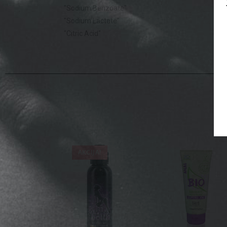
"
Sodium
Benzoate
"
"
Sodium
Lactate
"
"
Citric
Acid"
AKCIJA!