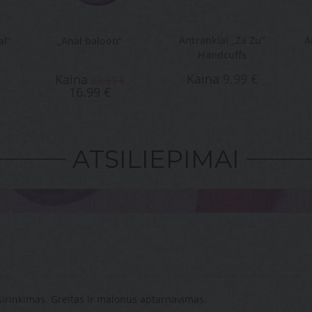
Antrankiai „Za Zu“
A
al“
„Anal baloon“
Handcuffs
Kaina
9.99
€
Kaina
23.99
€
16.99
€
ATSILIEPIMAI
domu išbandyti kažką naujo šio karantino metu! :)