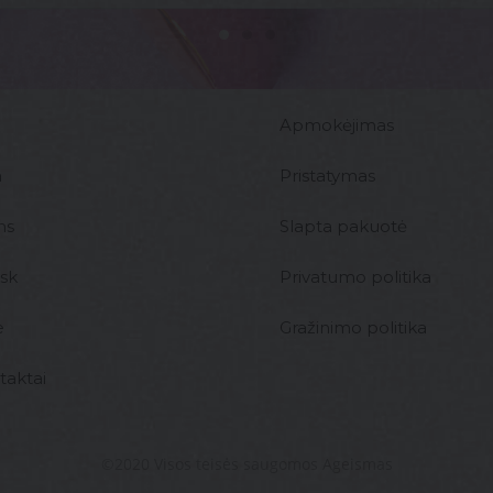
Apmokėjimas
m
Pristatymas
ms
Slapta pakuotė
ask
Privatumo politika
e
Gražinimo politika
taktai
©2020 Visos teisės saugomos Ageismas