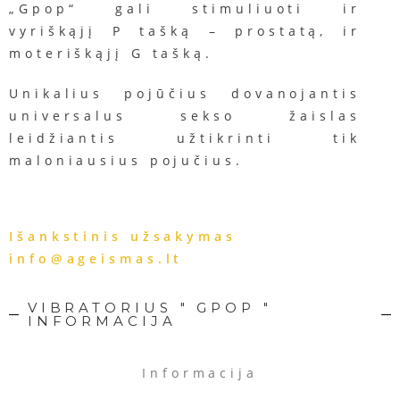
„Gpop“ gali stimuliuoti ir
vyriškąjį P tašką – prostatą, ir
moteriškąjį G tašką.
Unikalius pojūčius dovanojantis
universalus sekso žaislas
leidžiantis užtikrinti tik
maloniausius pojučius.
Išankstinis užsakymas
info@ageismas.lt
VIBRATORIUS " GPOP "
INFORMACIJA
Informacija