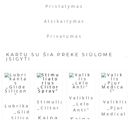
Pristatymas
Atsikaitymas
Privatumas
KARTU SU ŠIA PREKE SIŪLOME
ĮSIGYTI
Valiklis
Stimuliatorius
Valiklis
„Lelo
Lubrikantas
„Clitor Spray“
„Pjur
Anti“
„Glide
Medical
Kaina
Silicon“
Kaina
10.98
Kaina
11.99
Kaina
€
11.99