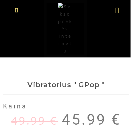
Vibratorius " GPop "
Kaina
45.99
€
49.99
€