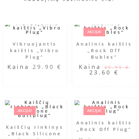
AKCIJA!
Vibruojantis
Analinis kaištis
kaištis „Vibro
„Rock Off
Plug“
Bubles“
Kaina
29.90
€
Kaina
39.99
€
23.60
€
AKCIJA!
AKCIJA!
Analinis kaištis
Kaiščių rinkinys
„Rock Off Plug“
„Black Silicone