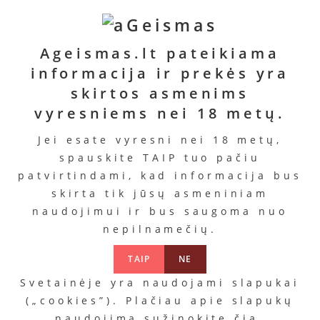
€
11.99
€
€
Į
Į
krepšelį
Į
krepšelį
Į
krepšelį
Ageismas.lt pateikiama
krepšelį
informacija ir prekės yra
skirtos asmenims
PANAŠŪS PRODUKTAI
vyresniems nei 18 metų.
Jei esate vyresni nei 18 metų,
spauskite TAIP tuo pačiu
patvirtindami, kad informacija bus
AKCIJA!
AKCIJA!
skirta tik jūsų asmeniniam
„Gplug Bioskin“
naudojimui ir bus saugoma nuo
Prostatos
nepilnamečių.
masažuoklis
Kaina
59.90
€
„Prostate
45.99
€
TAIP
NE
Massager“
Svetainėje yra naudojami slapukai
Kaina
19.99
€
(„cookies”). Plačiau apie slapukų
13.92
€
naudojimą sužinokite
čia
.