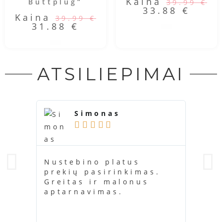
Kaina
Buttplug“
39.99
€
33.88
€
Kaina
39.99
€
31.88
€
ATSILIEPIMAI
Simonas





Nustebino platus
Ačiū
prekių pasirinkimas.
buvo
Greitas ir malonus
kažk
aptarnavimas.
kara