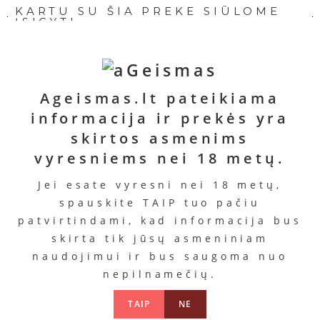
KARTU SU ŠIA PREKE SIŪLOME
ĮSIGYTI
Ageismas.lt pateikiama
informacija ir prekės yra
Stimuliatorius
Lubrikantas
Vibratorius
Lubrika
skirtos asmenims
„Clitor Spray“
„Pjur
„Pretty
” Persik
vyresniems nei 18 metų.
Woman“
love”
Kaina
Kaina
10.98
Kaina
Kaina
12.99
Jei esate vyresni nei 18 metų,
€
14.92
79.99
€
spauskite TAIP tuo pačiu
€
€
Į
Į
patvirtindami, kad informacija bus
krepšelį
Į
Daugiau
krepšelį
skirta tik jūsų asmeniniam
krepšelį
naudojimui ir bus saugoma nuo
nepilnamečių.
PANAŠŪS PRODUKTAI
TAIP
NE