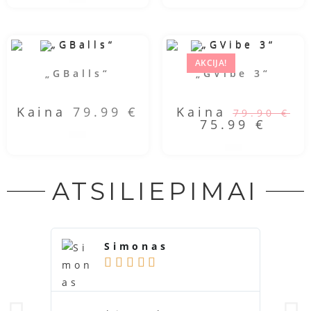
AKCIJA!
„GBalls“
„GVibe 3“
Kaina
79.99
€
Kaina
79.90
€
75.99
€
ATSILIEPIMAI
Simonas




