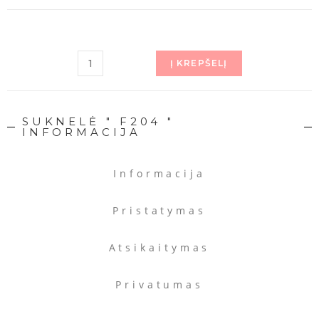
Į KREPŠELĮ
SUKNELĖ " F204 "
INFORMACIJA
Informacija
Pristatymas
Atsikaitymas
Privatumas