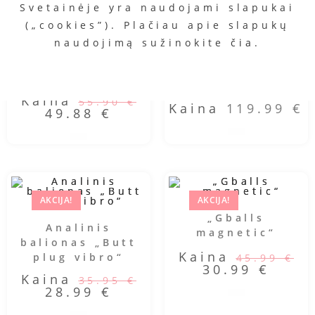
Svetainėje yra naudojami slapukai
(„cookies”). Plačiau apie slapukų
naudojimą sužinokite
čia
.
AKCIJA!
„GPlug Twist“
Vibratorius
„Gcandy“
Kaina
55.90
€
Kaina
119.99
€
49.88
€
AKCIJA!
AKCIJA!
„Gballs
Analinis
magnetic“
balionas „Butt
Kaina
plug vibro“
45.99
€
30.99
€
Kaina
35.95
€
28.99
€