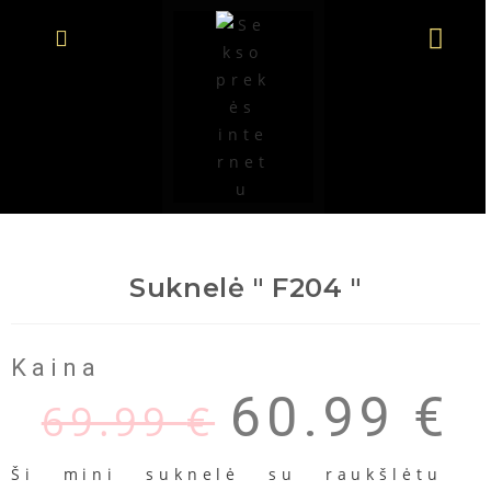
Suknelė " F204 "
Kaina
60.99
€
69.99
€
Ši
mini
suknelė
su
raukšlėtu