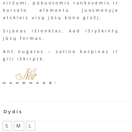
viršumi
,
pūkuotomis
rankovėmis
ir
korseto
elementu
juosmenyje
atskleis
visą
jūsų
kūno
grožį
.
Sijonas
išlenktas
,
kad
išryškintų
jūsų
formas
.
Ant
nugaros
–
satino
kaspinas
ir
gili
iškirptė
.
Dydis
S
M
L