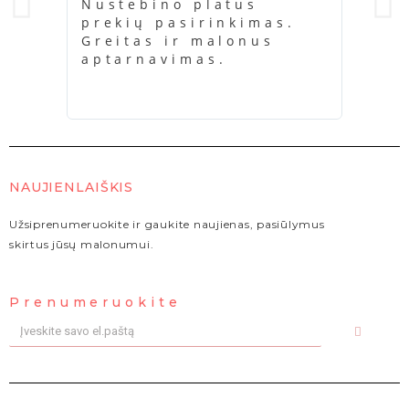
Nustebino platus
Ačiū
prekių pasirinkimas.
buvo
Greitas ir malonus
kažk
aptarnavimas.
kara
NAUJIENLAIŠKIS
Užsiprenumeruokite ir gaukite naujienas, pasiūlymus
skirtus jūsų malonumui.
Prenumeruokite