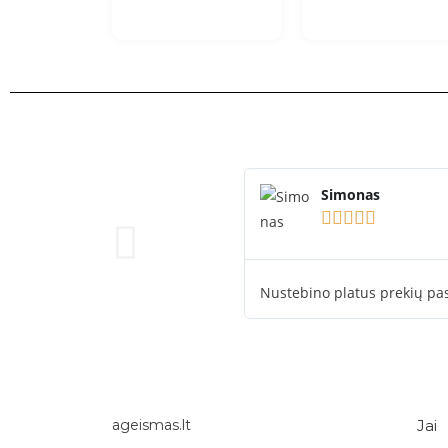
Simonas





Nustebino platus prekių pas
Jai
ageismas.lt