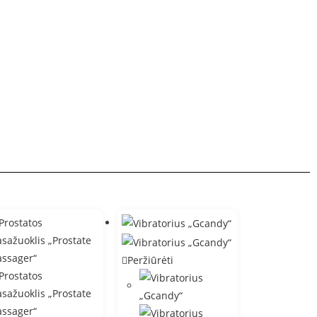
Peržiūrėti