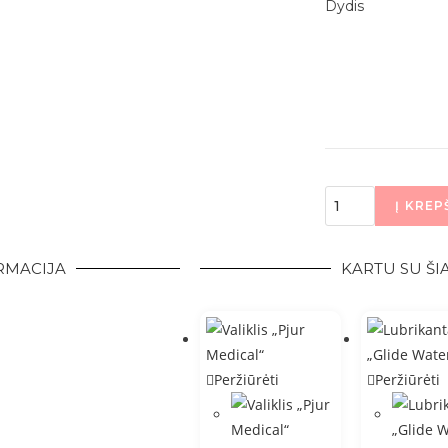
Dydis
Į KREP
ORMACIJA
KARTU SU ŠIA
Peržiūrėti
Peržiūrėti