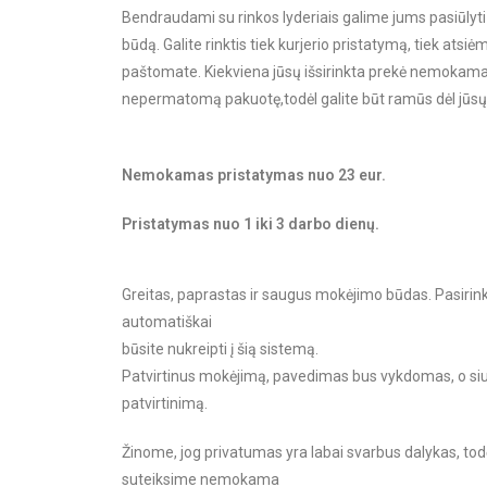
Bendraudami su rinkos lyderiais galime jums pasiūlyt
būdą.
Galite rinktis tiek kurjerio pristatymą, tiek ats
paštomate.
Kiekviena jūsų išsirinkta prekė nemokam
nepermatomą pakuotę,
todėl galite būt ramūs dėl jūs
Nemokamas pristatymas nuo 23 eur.
Pristatymas nuo 1 iki 3 darbo dienų.
Greitas, paprastas ir saugus mokėjimo būdas. Pasirin
automatiškai
būsite nukreipti į šią sistemą.
Patvirtinus mokėjimą, pavedimas bus vykdomas, o si
patvirtinimą.
Žinome, jog privatumas yra labai svarbus dalykas, tod
suteiksime nemokama