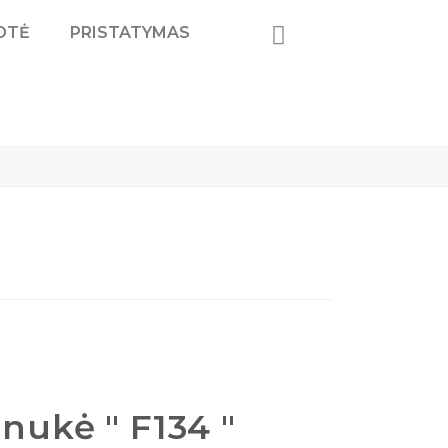
OTĖ
PRISTATYMAS
inukė " F134 "