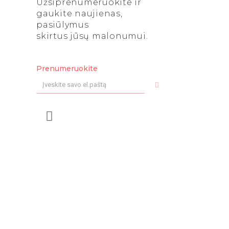
Užsiprenumeruokite ir
gaukite naujienas,
pasiūlymus
skirtus jūsų malonumui.
Prenumeruokite