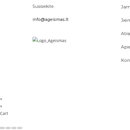
Susisiekite.
Ja
info@ageismas.lt
Jie
Atr
Api
Kon
×
×
Cart