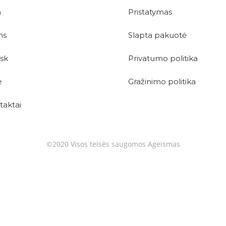
m
Pristatymas
ms
Slapta pakuotė
ask
Privatumo politika
e
Gražinimo politika
taktai
©2020 Visos teisės saugomos Ageismas