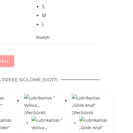
S
M
L
Išvalyti
ŠELĮ
 PREKE SIŪLOME ĮSIGYTI
Peržiūrėti
Peržiūrėti