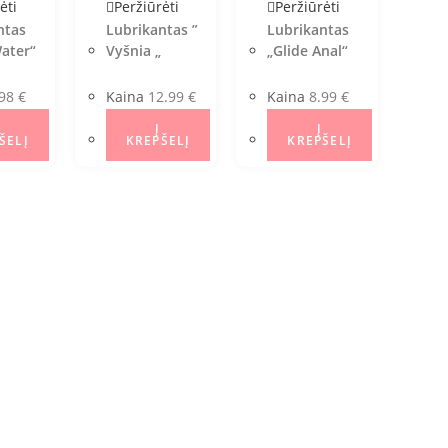
ėti
Peržiūrėti
Peržiūrėti
ntas
Lubrikantas ”
Lubrikantas
Water“
Vyšnia „
„Glide Anal“
.98
€
Kaina
12.99
€
Kaina
8.99
€
Į
Į
ŠELĮ
KREPŠELĮ
KREPŠELĮ