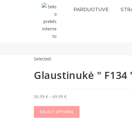
PARDUOTUVĖ
STRA
Selected:
Glaustinukė " F134 
56.99
€
–
69.99
€
SELECT OPTIONS