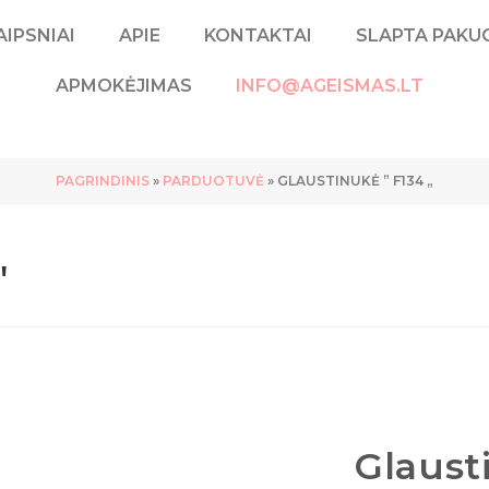
IPSNIAI
APIE
KONTAKTAI
SLAPTA PAKU
APMOKĖJIMAS
INFO@AGEISMAS.LT
PAGRINDINIS
»
PARDUOTUVĖ
»
GLAUSTINUKĖ ” F134 „
"
Glaust