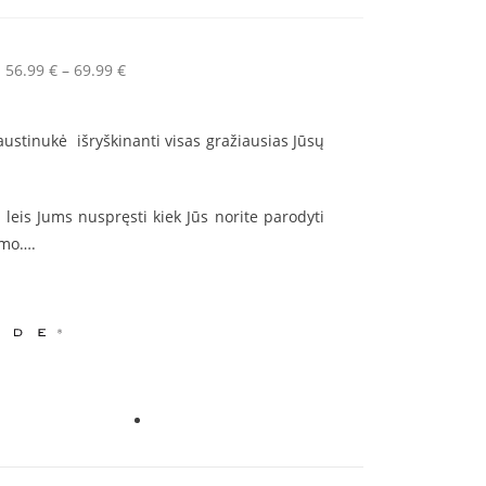
56.99
€
–
69.99
€
austinukė
išryškinanti visas gražiausias Jūsų
 leis Jums nuspręsti kiek Jūs norite parodyti
ymo….