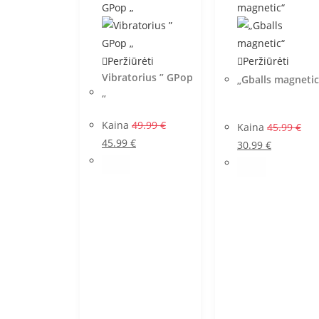
Peržiūrėti
Peržiūrėti
Vibratorius ” GPop
„Gballs magnetic
„
Kaina
49.99
€
Kaina
45.99
€
45.99
€
30.99
€