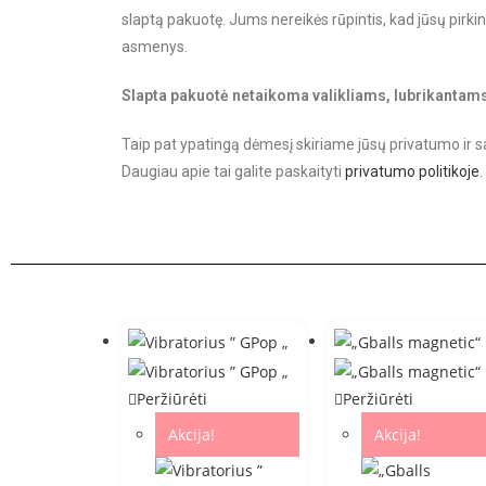
slaptą pakuotę. Jums nereikės rūpintis, kad jūsų pirki
asmenys.
Slapta pakuotė netaikoma valikliams, lubrikantams b
Taip pat ypatingą dėmesį skiriame jūsų privatumo ir 
Daugiau apie tai galite paskaityti
privatumo politikoje
.
Peržiūrėti
Peržiūrėti
Akcija!
Akcija!