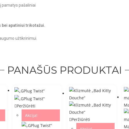
nį pamatys pašaliniai
ei apatiniui trikotažui.
saugumo užtikrinimui.
PANAŠŪS PRODUKTAI
Peržiūrėti
Akcija!
Peržiūrėti
Akcija!