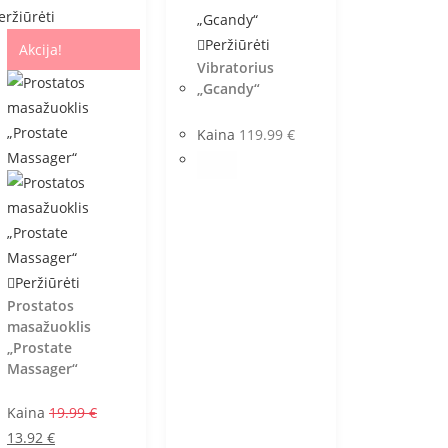
eržiūrėti
Peržiūrėti
Akcija!
Vibratorius
„Gcandy“
Kaina
119.99
€
Peržiūrėti
Prostatos
masažuoklis
„Prostate
Massager“
Kaina
19.99
€
13.92
€