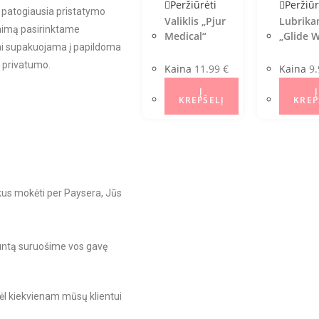
Peržiūrėti
Peržiūr
i patogiausia pristatymo
Valiklis „Pjur
Lubrika
iėmimą pasirinktame
Medical“
„Glide 
ai supakuojama į papildoma
ų privatumo.
Kaina
11.99
€
Kaina
9
Į
Į
KREPŠELĮ
KREP
kus mokėti per Paysera, Jūs
untą suruošime vos gavę
ėl kiekvienam mūsų klientui