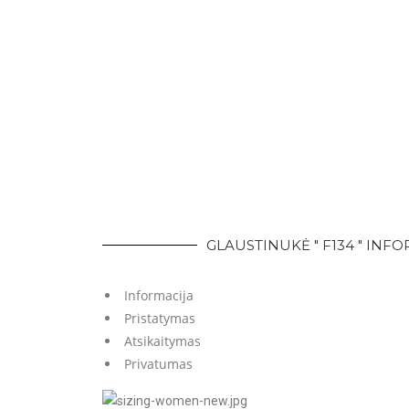
GLAUSTINUKĖ " F134 " INF
Informacija
Pristatymas
Atsikaitymas
Privatumas