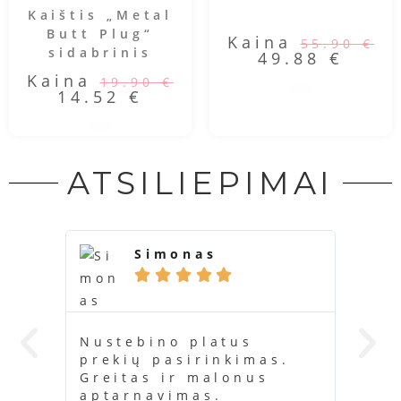
Kaištis „Metal
Butt Plug“
Kaina
55.90
€
sidabrinis
49.88
€
Kaina
19.90
€
14.52
€
ATSILIEPIMAI
Simonas





Nustebino platus
Ačiū
prekių pasirinkimas.
buvo
Greitas ir malonus
kažk
aptarnavimas.
kara