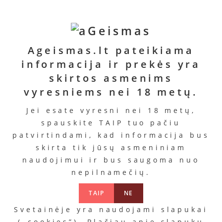
„Bio Anal“
„Clean
” Vyšnia „
„Pju
Kaina
‘n’
Analy
Kaina
14.99
Safe“
Me“
12.99
€
€
Kaina
Kaina
Ageismas.lt pateikiama
13.99
17.99
Į
informacija ir prekės yra
Į
€
€
krepšelį
krepšelį
skirtos asmenims
Į
Į
vyresniems nei 18 metų.
krepšelį
krepšelį
Jei esate vyresni nei 18 metų,
PANAŠŪS PRODUKTAI
spauskite TAIP tuo pačiu
patvirtindami, kad informacija bus
skirta tik jūsų asmeniniam
naudojimui ir bus saugoma nuo
nepilnamečių.
AKCIJA!
AKCIJA!
„GVibe 3“
Vibratorius ”
TAIP
NE
GPop „
Svetainėje yra naudojami slapukai
Kaina
79.90
€
Kaina
49.99
€
(„cookies”). Plačiau apie slapukų