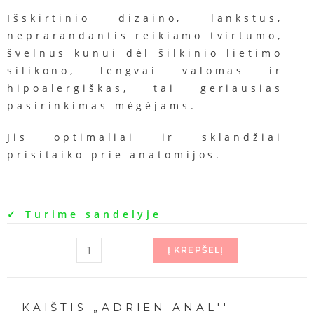
Išskirtinio dizaino, lankstus,
neprarandantis reikiamo tvirtumo,
švelnus kūnui dėl šilkinio lietimo
silikono, lengvai valomas ir
hipoalergiškas, tai geriausias
pasirinkimas mėgėjams.
Jis optimaliai ir sklandžiai
prisitaiko prie anatomijos.
✓ Turime sandelyje
Į KREPŠELĮ
KAIŠTIS „ADRIEN ANAL''