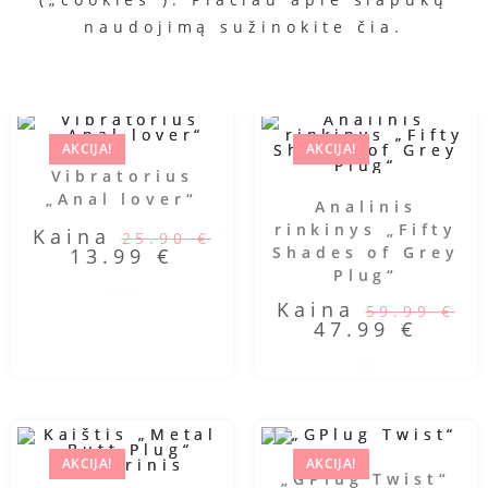
75.99
€
45.99
€
naudojimą sužinokite
čia
.
AKCIJA!
AKCIJA!
Vibratorius
„Anal lover“
Analinis
rinkinys „Fifty
Kaina
25.90
€
Shades of Grey
13.99
€
Plug“
Kaina
59.99
€
47.99
€
AKCIJA!
AKCIJA!
„GPlug Twist“