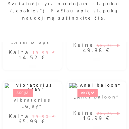
Svetainėje yra naudojami slapukai
(„cookies”). Plačiau apie slapukų
naudojimą sužinokite
čia
.
AKCIJA!
AKCIJA!
„GPlug Twist“
Analinis kaištis
„Anal Drops“
Kaina
55.90
€
49.88
€
Kaina
19.99
€
14.52
€
AKCIJA!
AKCIJA!
„Anal baloon“
Vibratorius
„GJay“
Kaina
23.99
€
Kaina
79.90
€
16.99
€
65.99
€