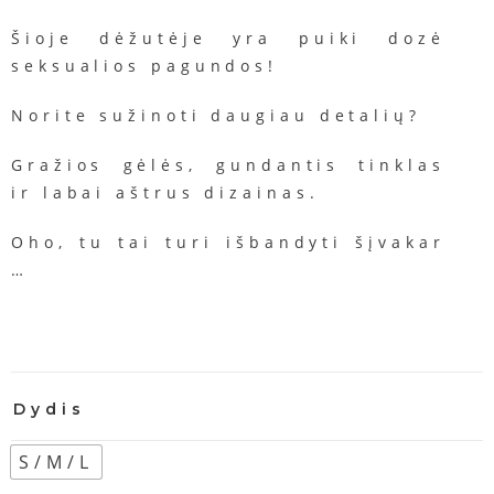
Šioje
dėžutėje
yra
puiki
dozė
seksualios
pagundos!
Norite
sužinoti
daugiau
detalių?
Gražios
gėlės,
gundantis
tinklas
ir
labai
aštrus
dizainas.
Oho,
tu
tai
turi
išbandyti
šįvakar
…
Dydis
S/M/L