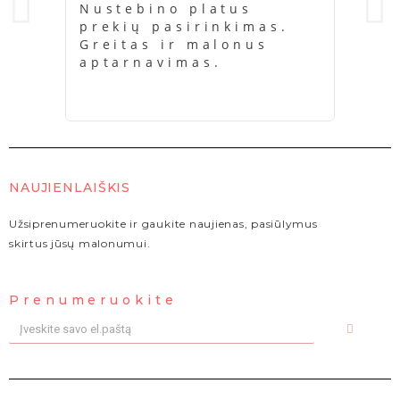
Nustebino platus
Ačiū
prekių pasirinkimas.
buvo
Greitas ir malonus
kažk
aptarnavimas.
kara
NAUJIENLAIŠKIS
Užsiprenumeruokite ir gaukite naujienas, pasiūlymus
skirtus jūsų malonumui.
Prenumeruokite