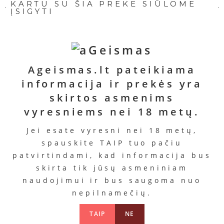
KARTU SU ŠIA PREKE SIŪLOME
ĮSIGYTI
Ageismas.lt pateikiama
informacija ir prekės yra
Lubrikantas
Valiklis
Lubrikantas
Lubrika
skirtos asmenims
„Pjur
„Pjur
„Pjur
„Genie
Original“
Medical“
Analyse
vyresniems nei 18 metų.
Bottl
Me“
Kaina
Kaina
Kaina
15.99
11.99
Jei esate vyresni nei 18 metų,
Kaina
€
€
15.99
€
17.99
spauskite TAIP tuo pačiu
11.98
€
€
patvirtindami, kad informacija bus
Į
Į
Daugiau
krepšelį
krepšelį
skirta tik jūsų asmeniniam
Į
krepšelį
naudojimui ir bus saugoma nuo
nepilnamečių.
PANAŠŪS PRODUKTAI
TAIP
NE