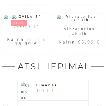
AKCIJA!
„GVibe 3“
Vibratorius
„Gbulb“
Kaina
79.90
€
Kaina
65.99
€
75.99
€
ATSILIEPIMAI
Simonas




