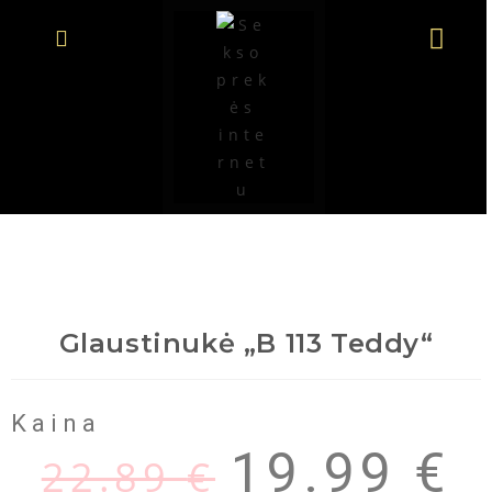
Glaustinukė „B 113 Teddy“
Kaina
19.99
€
22.89
€