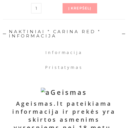
Į KREPŠELĮ
NAKTINIAI " CARINA RED "
INFORMACIJA
Informacija
Pristatymas
Atsikaitymas
Privatumas
Ageismas.lt pateikiama
informacija ir prekės yra
KARTU SU ŠIA PREKE SIŪLOME
skirtos asmenims
ĮSIGYTI
vyresniems nei 18 metų.