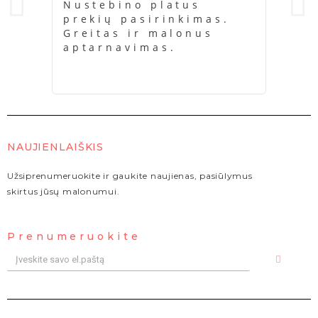
Nustebino platus
Ačiū
prekių pasirinkimas.
buvo
Greitas ir malonus
kažk
aptarnavimas.
kara
NAUJIENLAIŠKIS
Užsiprenumeruokite ir gaukite naujienas, pasiūlymus
skirtus jūsų malonumui.
Prenumeruokite