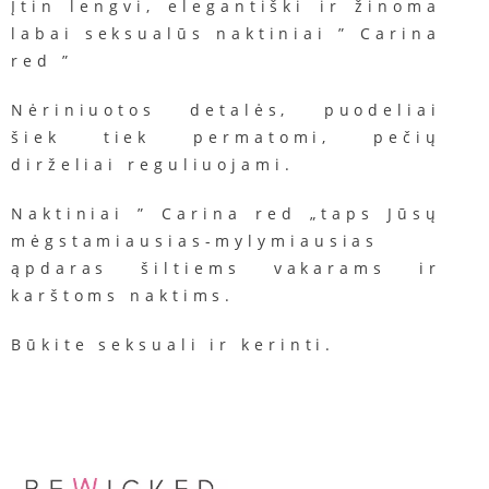
Įtin lengvi, elegantiški ir žinoma
labai seksualūs naktiniai ” Carina
red ”
Nėriniuotos
detalės
,
p
uodeliai
šiek
tiek
permatomi
,
pečių
dirželiai
reguliuojami.
Naktiniai ” Carina red „taps Jūsų
mėgstamiausias-mylymiausias
ąpdaras šiltiems vakarams ir
karštoms naktims.
Būkite seksuali ir kerinti.