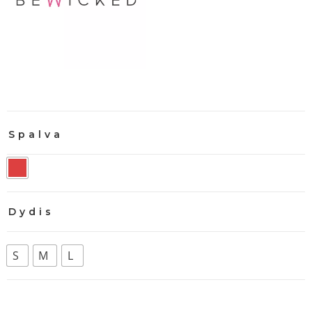
Spalva
Dydis
S
M
L