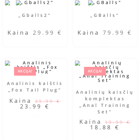
„Gballs2“
„GBalls“
Kaina
29.99
€
Kaina
79.99
€
AKCIJA!
AKCIJA!
Analinis kaištis
„Fox Tail Plug“
Analinių kaisčių
komplektas
Kaina
39.99
€
„Anal Training
23.99
€
Set“
Kaina
19.99
€
18.88
€