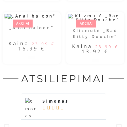
AKCIJA!
AKCIJA!
„Anal baloon“
Klizmutė „Bad
Kitty Douche“
Kaina
23.99
€
Kaina
23.99
€
16.99
€
13.92
€
ATSILIEPIMAI
Simonas




