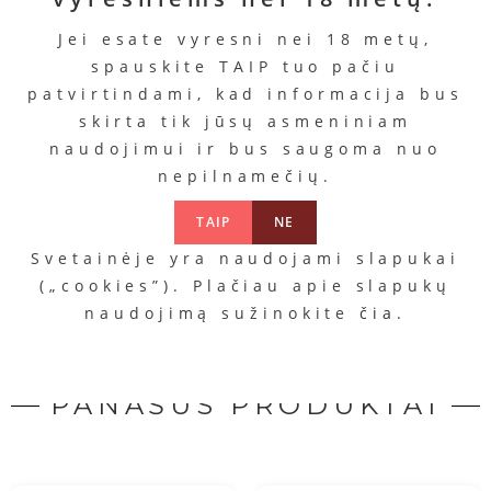
Jei esate vyresni nei 18 metų,
spauskite TAIP tuo pačiu
patvirtindami, kad informacija bus
skirta tik jūsų asmeniniam
Lubrikantas
Valiklis
Lubrika
Lubrikantas
naudojimui ir bus saugoma nuo
” Persikas „
„Clean
„Pju
„Glide
nepilnamečių.
‘n’
Woma
Kaina
Silicon“
Safe“
12.99
Kaina
TAIP
NE
Kaina
€
14.92
Kaina
11.99
€
13.99
Svetainėje yra naudojami slapukai
€
Į
€
(„cookies”). Plačiau apie slapukų
krepšelį
Į
Į
krepšelį
naudojimą sužinokite
čia
.
Į
krepšelį
krepšelį
PANAŠŪS PRODUKTAI